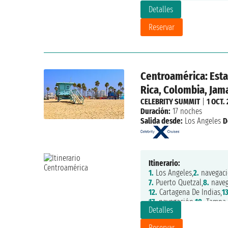
Detalles
Reservar
Centroamérica: Esta
Rica, Colombia, Jama
CELEBRITY SUMMIT
|
1 OCT.
Duración:
17 noches
Salida desde:
Los Angeles
D
Itinerario:
1.
Los Angeles,
2.
navegaci
7.
Puerto Quetzal,
8.
naveg
12.
Cartagena De Indias,
13
17.
navegación,
18.
Tampa
Detalles
Reservar