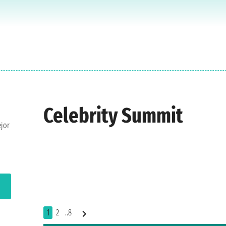
Celebrity Summit
ejor
1
2
..8