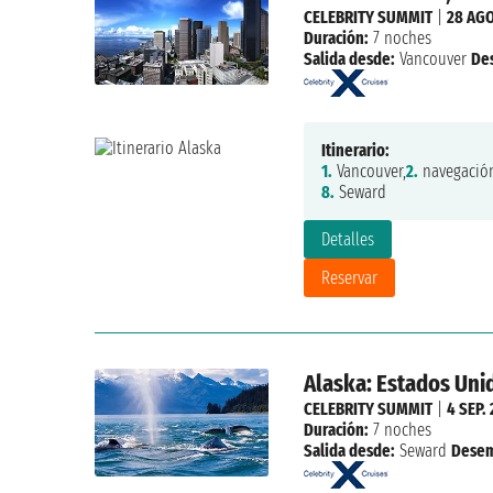
CELEBRITY SUMMIT
|
28 AGO
Duración:
7 noches
Salida desde:
Vancouver
De
Itinerario:
1.
Vancouver,
2.
navegación
8.
Seward
Detalles
Reservar
Alaska: Estados Uni
CELEBRITY SUMMIT
|
4 SEP.
Duración:
7 noches
Salida desde:
Seward
Desem