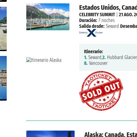
Estados Unidos, Cana
CELEBRITY SUMMIT
|
21 AGO. 
Duración:
7 noches
Salida desde:
Seward
Desemba
Itinerario:
1.
Seward,
2.
Hubbard Glacier
8.
Vancouver
Alaska: Canada, Est