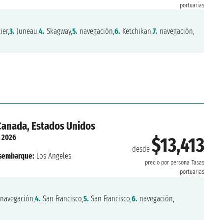
portuarias
er,
3.
Juneau,
4.
Skagway,
5.
navegación,
6.
Ketchikan,
7.
navegación,
Canada, Estados Unidos
. 2026
$13,413
desde
sembarque:
Los Angeles
precio por persona
Tasas
portuarias
navegación,
4.
San Francisco,
5.
San Francisco,
6.
navegación,