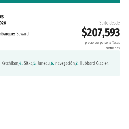
os
2026
Suite desde
$207,593
mbarque:
Seward
precio por persona
Tasas
portuarias
.
Ketchikan,
4.
Sitka,
5.
Juneau,
6.
navegación,
7.
Hubbard Glacier,