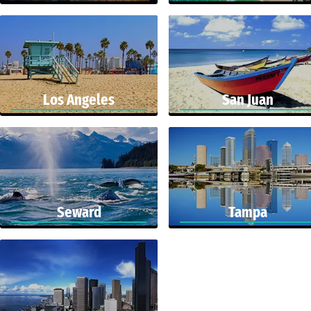
Los Angeles
San Juan
Seward
Tampa