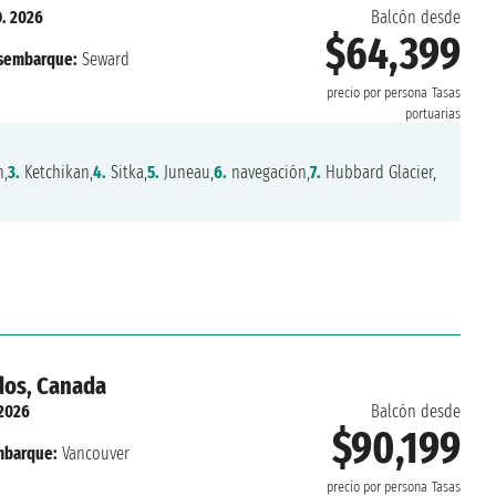
. 2026
Balcón desde
$64,399
sembarque:
Seward
precio por persona
Tasas
portuarias
,
3.
Ketchikan,
4.
Sitka,
5.
Juneau,
6.
navegación,
7.
Hubbard Glacier,
dos, Canada
 2026
Balcón desde
$90,199
barque:
Vancouver
precio por persona
Tasas