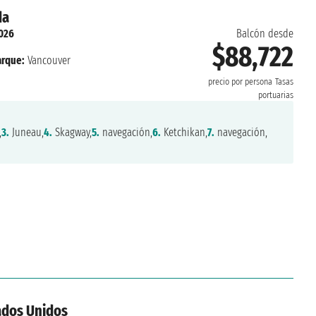
da
2026
Balcón desde
$88,722
rque:
Vancouver
precio por persona
Tasas
portuarias
,
3.
Juneau,
4.
Skagway,
5.
navegación,
6.
Ketchikan,
7.
navegación,
ados Unidos