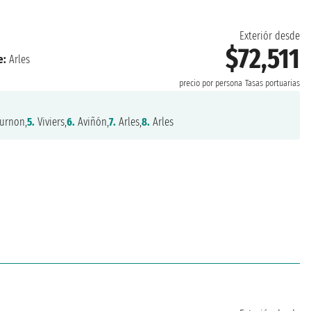
Exteriór desde
$72,511
e:
Arles
precio por persona
Tasas portuarias
urnon,
5.
Viviers,
6.
Aviñón,
7.
Arles,
8.
Arles