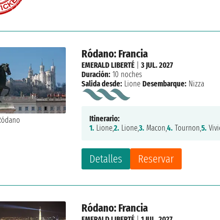
Ródano: Francia
EMERALD LIBERTÉ
|
3 JUL. 2027
Duración:
10 noches
Salida desde:
Lione
Desembarque:
Nizza
Itinerario:
1.
Lione,
2.
Lione,
3.
Macon,
4.
Tournon,
5.
Vivi
Detalles
Reservar
Ródano: Francia
EMERALD LIBERTÉ
|
1 JUL. 2027