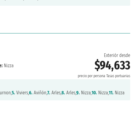
Exteriór desde
$94,633
e:
Nizza
precio por persona
Tasas portuarias
urnon,
5.
Viviers,
6.
Aviñón,
7.
Arles,
8.
Arles,
9.
Nizza,
10.
Nizza,
11.
Nizza