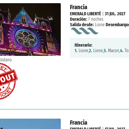
Francia
EMERALD LIBERTÉ
|
31 JUL. 2027
Duración:
7 noches
Salida desde:
Lione
Desembarqu
Itinerario:
1.
Lione,
2.
Lione,
3.
Macon,
4.
To
Francia