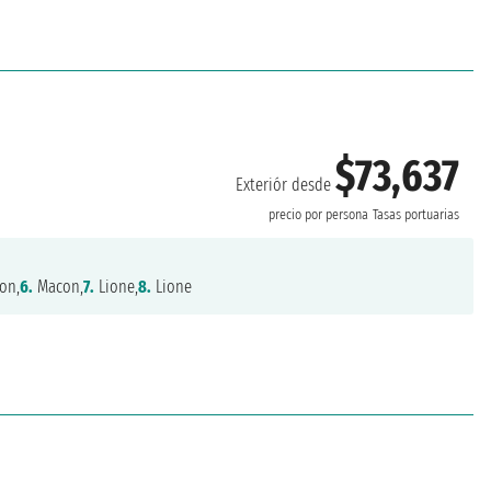
$73,637
Exteriór desde
precio por persona
Tasas portuarias
on,
6.
Macon,
7.
Lione,
8.
Lione