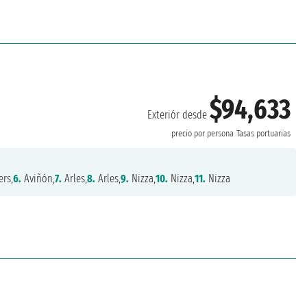
$94,633
Exteriór desde
precio por persona
Tasas portuarias
ers,
6.
Aviñón,
7.
Arles,
8.
Arles,
9.
Nizza,
10.
Nizza,
11.
Nizza