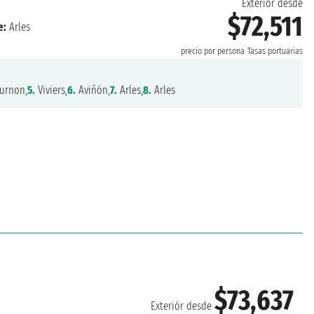
Exteriór desde
$72,511
e:
Arles
precio por persona
Tasas portuarias
urnon,
5.
Viviers,
6.
Aviñón,
7.
Arles,
8.
Arles
$73,637
Exteriór desde