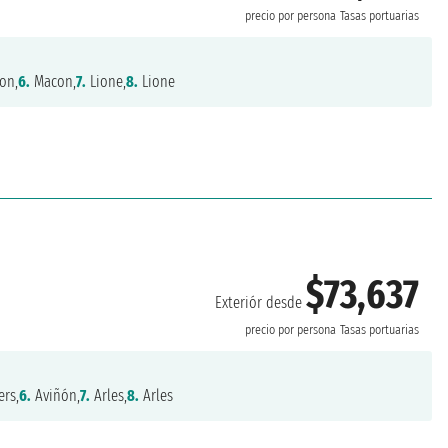
precio por persona
Tasas portuarias
on,
6.
Macon,
7.
Lione,
8.
Lione
$73,637
Exteriór desde
precio por persona
Tasas portuarias
ers,
6.
Aviñón,
7.
Arles,
8.
Arles