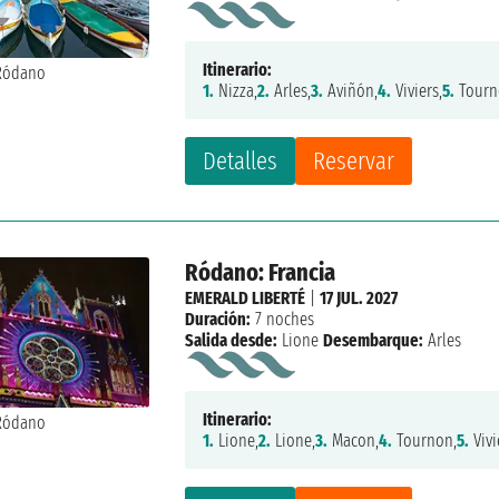
Itinerario:
1.
Nizza,
2.
Arles,
3.
Aviñón,
4.
Viviers,
5.
Tourn
Detalles
Reservar
Ródano: Francia
EMERALD LIBERTÉ
|
17 JUL. 2027
Duración:
7 noches
Salida desde:
Lione
Desembarque:
Arles
Itinerario:
1.
Lione,
2.
Lione,
3.
Macon,
4.
Tournon,
5.
Vivi