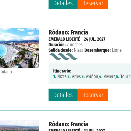
Detalles
Reservar
Ródano: Francia
EMERALD LIBERTÉ
|
24 JUL. 2027
Duración:
7 noches
Salida desde:
Nizza
Desembarque:
Lione
Itinerario:
1.
Nizza,
2.
Arles,
3.
Aviñón,
4.
Viviers,
5.
Tourn
Detalles
Reservar
Ródano: Francia
EMERALD LIBERTÉ
|
31 JUL. 2027