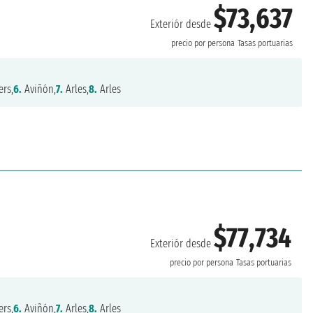
$73,637
Exteriór desde
precio por persona
Tasas portuarias
ers,
6.
Aviñón,
7.
Arles,
8.
Arles
$77,734
Exteriór desde
precio por persona
Tasas portuarias
ers,
6.
Aviñón,
7.
Arles,
8.
Arles