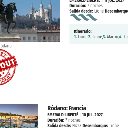
EMERALD LIBERTÉ
|
17 JUL. 2027
Duración:
7 noches
Salida desde:
Lione
Desembarqu
Itinerario:
1.
Lione,
2.
Lione,
3.
Macon,
4.
To
Ródano: Francia
EMERALD LIBERTÉ
|
10 JUL. 2027
Duración:
7 noches
Salida desde:
Nizza
Desembarque:
Lione