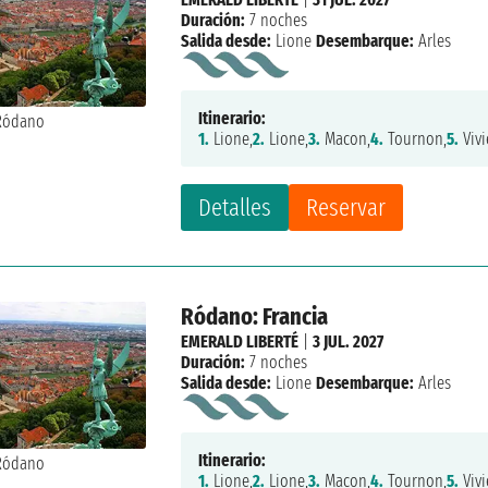
Duración:
7 noches
Salida desde:
Lione
Desembarque:
Arles
Itinerario:
1.
Lione,
2.
Lione,
3.
Macon,
4.
Tournon,
5.
Vivi
Detalles
Reservar
Ródano: Francia
EMERALD LIBERTÉ
|
3 JUL. 2027
Duración:
7 noches
Salida desde:
Lione
Desembarque:
Arles
Itinerario:
1.
Lione,
2.
Lione,
3.
Macon,
4.
Tournon,
5.
Vivi