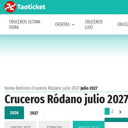
CRUCEROS ULTIMA
CRUCEROS
OFERTAS
CRUC
HORA
LUJO
home
›
Destinos
›
Cruceros Ródano julio 2027
›
Julio 2027
Cruceros Ródano julio 202
1
2
2026
2027