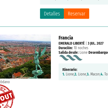
Detalles
Reservar
Francia
EMERALD LIBERTÉ
|
3 JUL. 2027
Duración:
10 noches
Salida desde:
Lione
Desembarqu
Itinerario:
1.
Lione,
2.
Lione,
3.
Macon,
4.
To