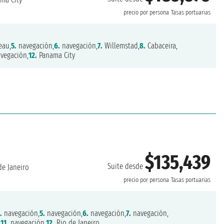
precio por persona
Tasas portuarias
eau,
5.
navegación,
6.
navegación,
7.
Willemstad,
8.
Cabaceira,
vegación,
12.
Panama City
$135,439
Suite desde
de Janeiro
precio por persona
Tasas portuarias
.
navegación,
5.
navegación,
6.
navegación,
7.
navegación,
,
11.
navegación,
12.
Rio de Janeiro