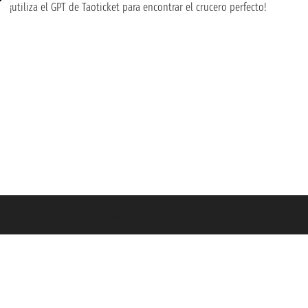
¡utiliza el GPT de Taoticket para encontrar el crucero perfecto!
guro Unipol - polizza n. 206484182