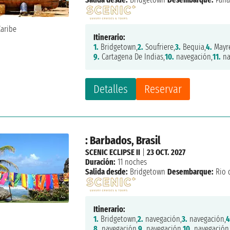
Itinerario:
1.
Bridgetown,
2.
Soufriere,
3.
Bequia,
4.
Mayr
9.
Cartagena De Indias,
10.
navegación,
11.
na
Detalles
Reservar
: Barbados, Brasil
SCENIC ECLIPSE II
|
23 OCT. 2027
Duración:
11 noches
Salida desde:
Bridgetown
Desembarque:
Rio 
Itinerario:
1.
Bridgetown,
2.
navegación,
3.
navegación,
4
8.
navegación,
9.
navegación,
10.
navegación