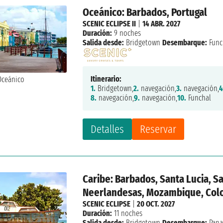
Oceánico: Barbados, Portugal
SCENIC ECLIPSE II
|
14 ABR. 2027
Duración:
9 noches
Salida desde:
Bridgetown
Desembarque:
Func
Itinerario:
1.
Bridgetown,
2.
navegación,
3.
navegación,
4
8.
navegación,
9.
navegación,
10.
Funchal
Detalles
Reservar
Caribe: Barbados, Santa Lucia, Sa
Neerlandesas, Mozambique, Col
SCENIC ECLIPSE
|
20 OCT. 2027
Duración:
11 noches
Salida desde:
Bridgetown
Desembarque:
Pana