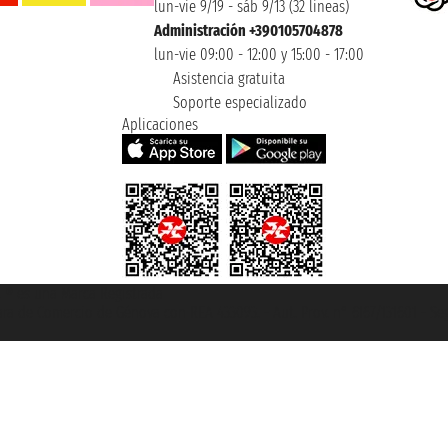
lun-vie 9/19 - sáb 9/13 (32 lineas)
Administración +390105704878
lun-vie 09:00 - 12:00 y 15:00 - 17:00
Asistencia gratuita
Soporte especializado
Aplicaciones
et ® es una Marca Registrada
mara de Comercio de Génova con REA 433093. - Aut. Prov. n° 6167/131601 - Se