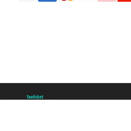
Taoticket S.r.l. Via Brigata Liguria, 3/21 16121 Genova ©2007/2026 - Taotick
P.Iva 06206400720 - Capital Social € 100.000,00 i.v. - Registrado en la Cá
A portal of the
Taoticket
group