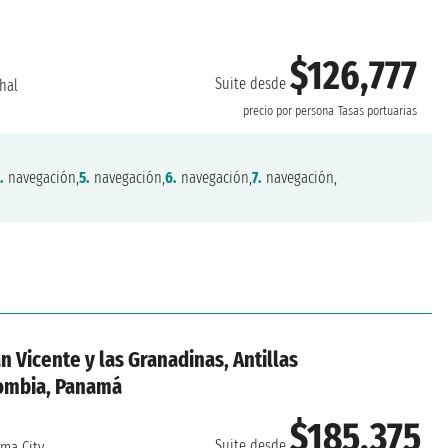
$126,777
Suite desde
hal
precio por persona
Tasas portuarias
.
navegación,
5.
navegación,
6.
navegación,
7.
navegación,
n Vicente y las Granadinas, Antillas
ombia, Panamá
$185,375
Suite desde
ma City