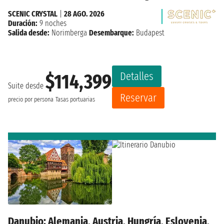
SCENIC CRYSTAL
|
28 AGO. 2026
Duración:
9 noches
Salida desde:
Norimberga
Desembarque:
Budapest
Detalles
$114,399
Suite desde
Reservar
precio por persona
Tasas portuarias
Danubio: Alemania, Austria, Hungría, Eslovenia,