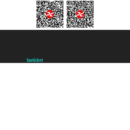
Taoticket S.r.l. Via Brigata Liguria, 3/21 16121 Genova ©2007/2026 -
Taoticket ® es una Marca Registrada
P.Iva 06206400720 - Capital Social € 100.000,00 i.v. - Registrado en la
Cámara de Comercio de Génova con REA 433093. - Aut. Prov. n° 6167/131601
- Seguro Unipol - polizza n. 206484182
A portal of the
Taoticket
group