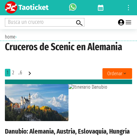
Busca un crucero
home
›
Cruceros de Scenic en Alemania
1
2
..6
Ordenar
Danubio: Alemania, Austria, Eslovaquia, Hungría