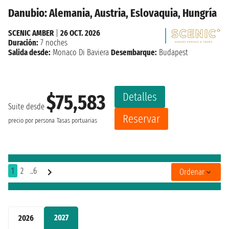
Danubio: Alemania, Austria, Eslovaquia, Hungría
SCENIC AMBER
|
26 OCT. 2026
Duración:
7 noches
Salida desde:
Monaco Di Baviera
Desembarque:
Budapest
Detalles
$75,583
Suite desde
Reservar
precio por persona
Tasas portuarias
1
2
..6
Ordenar
2027
2026