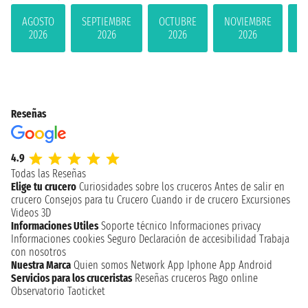
AGOSTO
SEPTIEMBRE
OCTUBRE
NOVIEMBRE
D
2026
2026
2026
2026
Reseñas
4.9
Todas las Reseñas
Elige tu crucero
Curiosidades sobre los cruceros
Antes de salir en
crucero
Consejos para tu Crucero
Cuando ir de crucero
Excursiones
Videos 3D
Informaciones Utiles
Soporte técnico
Informaciones privacy
Informaciones cookies
Seguro
Declaración de accesibilidad
Trabaja
con nosotros
Nuestra Marca
Quien somos
Network
App Iphone
App Android
Servicios para los cruceristas
Reseñas cruceros
Pago online
Observatorio Taoticket