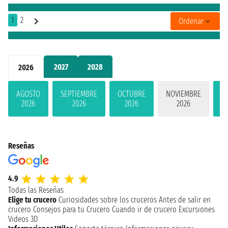
1
2
Ordenar
2027
2028
2026
AGOSTO
SEPTIEMBRE
OCTUBRE
NOVIEMBRE
D
2026
2026
2026
2026
Reseñas
4.9
Todas las Reseñas
Elige tu crucero
Curiosidades sobre los cruceros
Antes de salir en
crucero
Consejos para tu Crucero
Cuando ir de crucero
Excursiones
Videos 3D