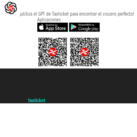
¡utiliza el GPT de Taoticket para encontrar el crucero perfecto!
Aplicaciones
Taoticket S.r.l. Via Brigata Liguria, 3/21 16121 Genova ©2007/2026 -
Taoticket ® es una Marca Registrada
P.Iva 06206400720 - Capital Social € 100.000,00 i.v. - Registrado en la
Cámara de Comercio de Génova con REA 433093. - Aut. Prov. n° 6167/131601
- Seguro Unipol - polizza n. 206484182
A portal of the
Taoticket
group