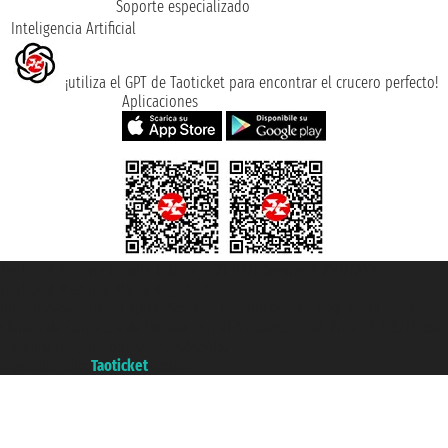
Soporte especializado
Inteligencia Artificial
¡utiliza el GPT de Taoticket para encontrar el crucero perfecto!
Aplicaciones
Taoticket S.r.l. Via Brigata Liguria, 3/21 16121 Genova ©2007/2026 -
Taoticket ® es una Marca Registrada
P.Iva 06206400720 - Capital Social € 100.000,00 i.v. - Registrado en la
Cámara de Comercio de Génova con REA 433093. - Aut. Prov. n° 6167/131601
- Seguro Unipol - polizza n. 206484182
A portal of the
Taoticket
group