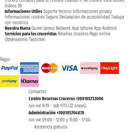
crucero
Consejos para tu Crucero
Cuando ir de crucero
Excursiones
Videos 3D
Informaciones Utiles
Soporte técnico
Informaciones privacy
Informaciones cookies
Seguro
Declaración de accesibilidad
Trabaja
con nosotros
Nuestra Marca
Quien somos
Network
App Iphone
App Android
Servicios para los cruceristas
Reseñas cruceros
Pago online
Observatorio Taoticket
Pagos
Contactos
Centro Reservas Cruceros +390105733006
lun-vie 9/19 - sáb 9/13 (32 lineas)
Administración +390105704878
lun-vie 09:00 - 12:00 y 15:00 - 17:00
Asistencia gratuita