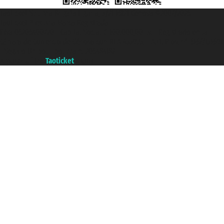
Taoticket S.r.l. Via Brigata Liguria, 3/21 16121 Genova ©2007/2026 -
Taoticket ® es una Marca Registrada
P.Iva 06206400720 - Capital Social € 100.000,00 i.v. - Registrado en la
Cámara de Comercio de Génova con REA 433093. - Aut. Prov. n° 6167/131601
- Seguro Unipol - polizza n. 206484182
A portal of the
Taoticket
group