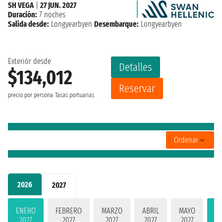
SH VEGA
|
27 JUN. 2027
Duración:
7 noches
Salida desde:
Longyearbyen
Desembarque:
Longyearbyen
Exteriór desde
Detalles
$134,012
Reservar
precio por persona
Tasas portuarias
Ordenar
2026
2027
ENERO
FEBRERO
MARZO
ABRIL
MAYO
JU
2027
2027
2027
2027
2027
2