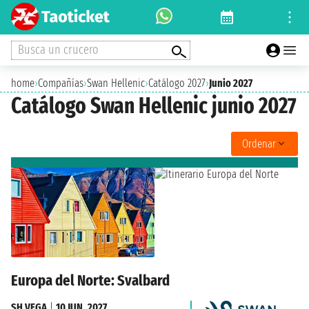
Busca un crucero
home
›
Compañías
›
Swan Hellenic
›
Catálogo 2027
›
Junio 2027
Catálogo Swan Hellenic junio 2027
Ordenar
Europa del Norte: Svalbard
SH VEGA
|
10 JUN. 2027