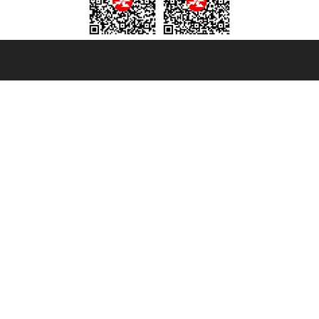
et ® es una Marca Registrada
mara de Comercio de Génova con REA 433093. - Aut. Prov. n° 6167/131601 - Se