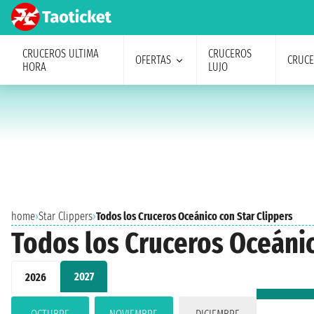
CRUCEROS ULTIMA
CRUCEROS
OFERTAS
CRUC
HORA
LUJO
home
›
Star Clippers
›
Todos los Cruceros Oceánico con Star Clippers
Todos los Cruceros Oceánic
2027
2026