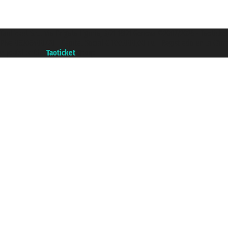
Taoticket S.r.l. Via Brigata Liguria, 3/21 16121 Genova ©2007/2026 - Taotick
P.Iva 06206400720 - Capital Social € 100.000,00 i.v. - Registrado en la Cá
A portal of the
Taoticket
group