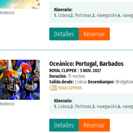
Itinerario:
1.
Lisboa,
2.
Portimao,
3.
navegación,
4.
naveg
Detalles
Reservar
Oceánico: Portugal, Barbados
ROYAL CLIPPER
|
5 NOV. 2027
Duración:
15 noches
Salida desde:
Lisboa
Desembarque:
Bridgeto
Itinerario:
1.
Lisboa,
2.
Portimao,
3.
navegación,
4.
naveg
Detalles
Reservar