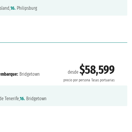
sland,
16.
Philipsburg
$58,599
desde
embarque:
Bridgetown
precio por persona
Tasas portuarias
e Tenerife,
16.
Bridgetown