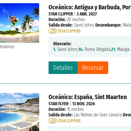
Oceánico: Antigua y Barbuda, Por
STAR CLIPPER
|
3 ABR. 2027
Duración:
20 noches
Salida desde:
Saint Johns
Desembarque:
Mala
Itinerario:
1.
Saint Johns,
14.
Ponta Delgada,
21.
Malaga
Detalles
Reservar
Oceánico: España, Sint Maarten
STAR FLYER
|
13 NOV. 2026
Duración:
15 noches
Salida desde:
Las Palmas de Gran Canaria
Des