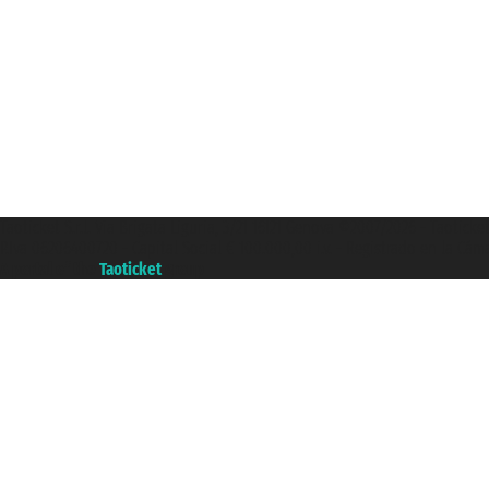
Taoticket S.r.l. Via Brigata Liguria, 3/21 16121 Genova ©2007/2026 - Taotick
P.Iva 06206400720 - Capital Social € 100.000,00 i.v. - Registrado en la Cá
A portal of the
Taoticket
group