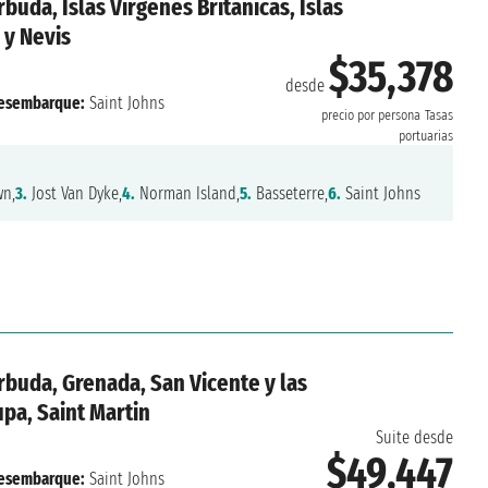
rbuda, Islas Virgenes Britanicas, Islas
 y Nevis
$35,378
desde
esembarque:
Saint Johns
precio por persona
Tasas
portuarias
n,
3.
Jost Van Dyke,
4.
Norman Island,
5.
Basseterre,
6.
Saint Johns
rbuda, Grenada, San Vicente y las
pa, Saint Martin
Suite desde
$49,447
esembarque:
Saint Johns