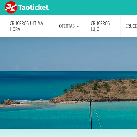
CRUCEROS ULTIMA
CRUCEROS
OFERTAS
CRUC
HORA
LUJO