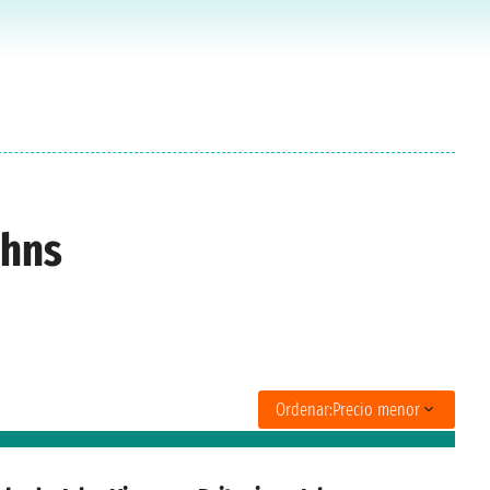
ohns
Ordenar:
Precio menor