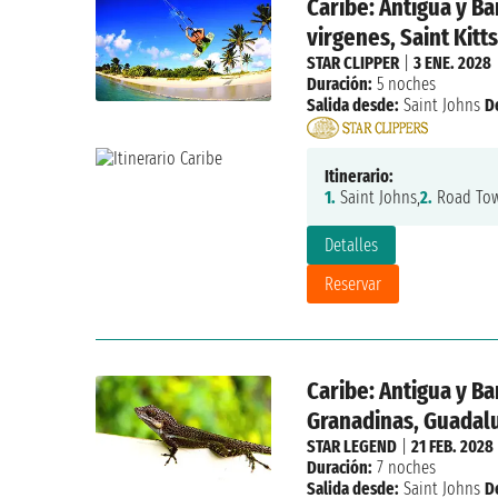
Caribe: Antigua y Ba
virgenes, Saint Kitts
STAR CLIPPER
|
3 ENE. 2028
Duración:
5 noches
Salida desde:
Saint Johns
D
Itinerario:
1.
Saint Johns,
2.
Road Tow
Detalles
Reservar
Caribe: Antigua y Ba
Granadinas, Guadalu
STAR LEGEND
|
21 FEB. 2028
Duración:
7 noches
Salida desde:
Saint Johns
D