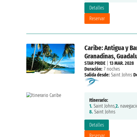
Detalles
Reservar
Caribe: Antigua y Ba
Granadinas, Guadalu
STAR PRIDE
|
13 MAR. 2028
Duración:
7 noches
Salida desde:
Saint Johns
D
Itinerario:
1.
Saint Johns,
2.
navegaci
8.
Saint Johns
Detalles
Reservar