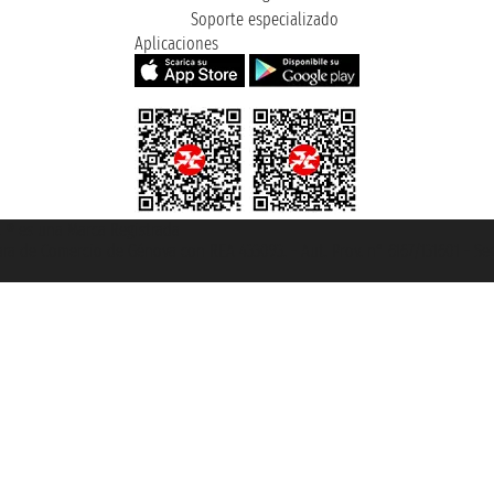
Soporte especializado
Aplicaciones
et ® es una Marca Registrada
mara de Comercio de Génova con REA 433093. - Aut. Prov. n° 6167/131601 - Se