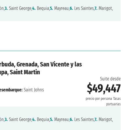
ón,
3.
Saint George,
4.
Bequia,
5.
Mayreau,
6.
Les Saintes,
7.
Marigot,
rbuda, Grenada, San Vicente y las
pa, Saint Martin
Suite desde
$49,447
esembarque:
Saint Johns
precio por persona
Tasas
portuarias
ón,
3.
Saint George,
4.
Bequia,
5.
Mayreau,
6.
Les Saintes,
7.
Marigot,