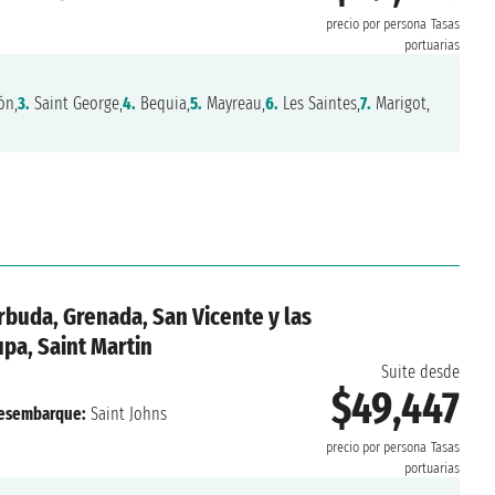
precio por persona
Tasas
portuarias
ón,
3.
Saint George,
4.
Bequia,
5.
Mayreau,
6.
Les Saintes,
7.
Marigot,
rbuda, Grenada, San Vicente y las
pa, Saint Martin
Suite desde
$49,447
esembarque:
Saint Johns
precio por persona
Tasas
portuarias