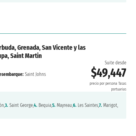
rbuda, Grenada, San Vicente y las
pa, Saint Martin
Suite desde
$49,447
esembarque:
Saint Johns
precio por persona
Tasas
portuarias
ón,
3.
Saint George,
4.
Bequia,
5.
Mayreau,
6.
Les Saintes,
7.
Marigot,