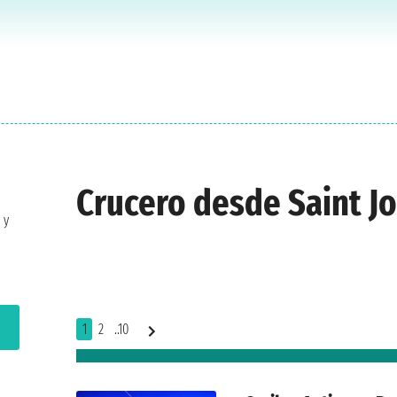
Crucero desde Saint J
 y
1
2
..10