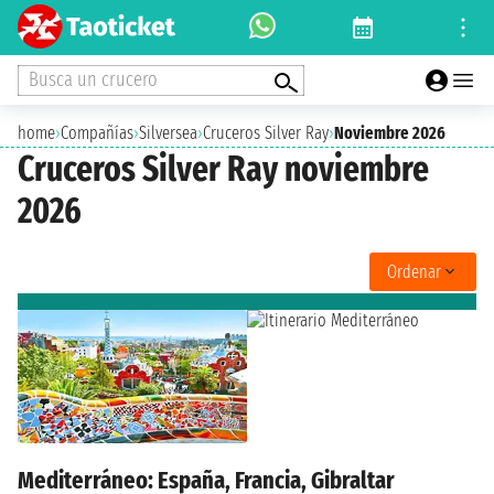
Busca un crucero
home
›
Compañías
›
Silversea
›
Cruceros Silver Ray
›
Noviembre 2026
Cruceros Silver Ray noviembre
2026
Ordenar
Mediterráneo: España, Francia, Gibraltar