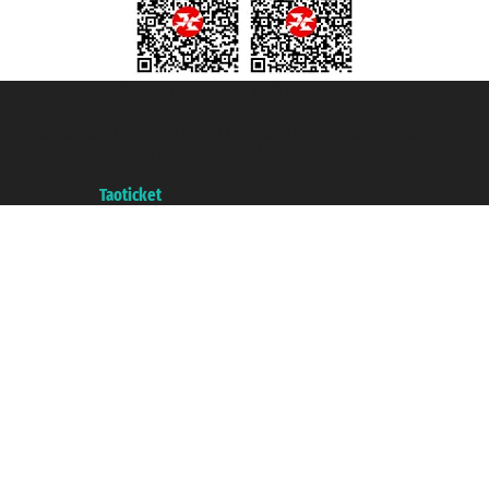
Taoticket S.r.l. Via Brigata Liguria, 3/21 16121 Genova ©2007/2026 -
Taoticket ® es una Marca Registrada
P.Iva 06206400720 - Capital Social € 100.000,00 i.v. - Registrado en la
Cámara de Comercio de Génova con REA 433093. - Aut. Prov. n° 6167/131601
- Seguro Unipol - polizza n. 206484182
A portal of the
Taoticket
group