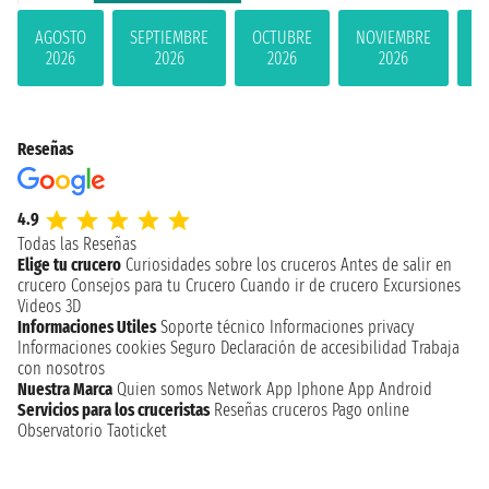
AGOSTO
SEPTIEMBRE
OCTUBRE
NOVIEMBRE
D
2026
2026
2026
2026
Reseñas
4.9
Todas las Reseñas
Elige tu crucero
Curiosidades sobre los cruceros
Antes de salir en
crucero
Consejos para tu Crucero
Cuando ir de crucero
Excursiones
Videos 3D
Informaciones Utiles
Soporte técnico
Informaciones privacy
Informaciones cookies
Seguro
Declaración de accesibilidad
Trabaja
con nosotros
Nuestra Marca
Quien somos
Network
App Iphone
App Android
Servicios para los cruceristas
Reseñas cruceros
Pago online
Observatorio Taoticket