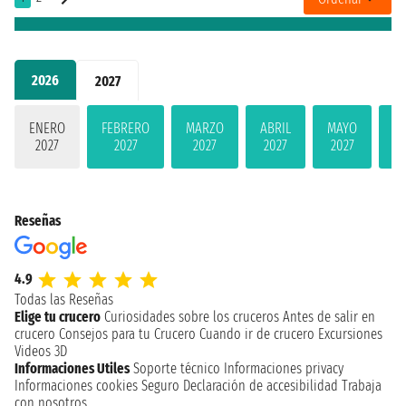
2026
2027
ENERO
FEBRERO
MARZO
ABRIL
MAYO
JU
2027
2027
2027
2027
2027
2
Reseñas
4.9
Todas las Reseñas
Elige tu crucero
Curiosidades sobre los cruceros
Antes de salir en
crucero
Consejos para tu Crucero
Cuando ir de crucero
Excursiones
Videos 3D
Informaciones Utiles
Soporte técnico
Informaciones privacy
Informaciones cookies
Seguro
Declaración de accesibilidad
Trabaja
con nosotros