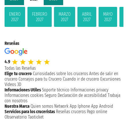
ENERO
FEBRERO
MARZO
ABRIL
MAYO
JU
2027
2027
2027
2027
2027
2
Reseñas
4.9
Todas las Reseñas
Elige tu crucero
Curiosidades sobre los cruceros
Antes de salir en
crucero
Consejos para tu Crucero
Cuando ir de crucero
Excursiones
Videos 3D
Informaciones Utiles
Soporte técnico
Informaciones privacy
Informaciones cookies
Seguro
Declaración de accesibilidad
Trabaja
con nosotros
Nuestra Marca
Quien somos
Network
App Iphone
App Android
Servicios para los cruceristas
Reseñas cruceros
Pago online
Observatorio Taoticket