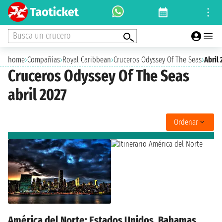
Busca un crucero
home
›
Compañías
›
Royal Caribbean
›
Cruceros Odyssey Of The Seas
›
Abril 
Cruceros Odyssey Of The Seas
abril 2027
Ordenar
América del Norte: Estados Unidos, Bahamas