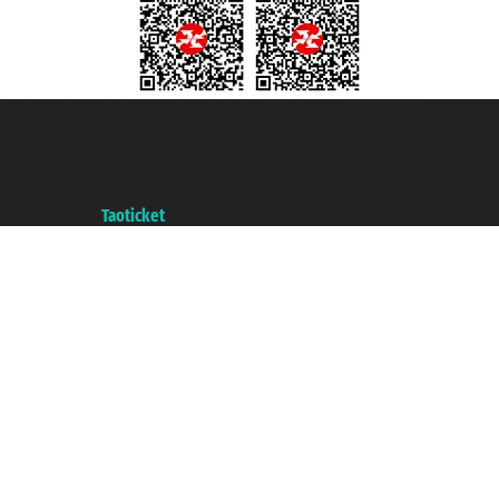
Taoticket S.r.l. Via Brigata Liguria, 3/21 16121 Genova ©2007/2026 -
Taoticket ® es una Marca Registrada
P.Iva 06206400720 - Capital Social € 100.000,00 i.v. - Registrado en la
Cámara de Comercio de Génova con REA 433093. - Aut. Prov. n° 6167/131601
- Seguro Unipol - polizza n. 206484182
A portal of the
Taoticket
group