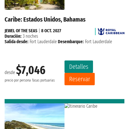
Caribe: Estados Unidos, Bahamas
JEWEL OF THE SEAS
|
8 OCT. 2027
Duración:
3 noches
Salida desde:
Fort Lauderdale
Desembarque:
Fort Lauderdale
Detalles
$7,046
desde
Reservar
precio por persona
Tasas portuarias