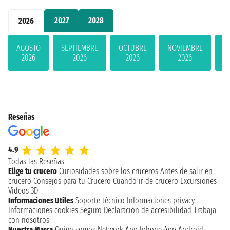
2027
2028
2026
AGOSTO
SEPTIEMBRE
OCTUBRE
NOVIEMBRE
D
2026
2026
2026
2026
Reseñas
4.9
Todas las Reseñas
Elige tu crucero
Curiosidades sobre los cruceros
Antes de salir en
crucero
Consejos para tu Crucero
Cuando ir de crucero
Excursiones
Videos 3D
Informaciones Utiles
Soporte técnico
Informaciones privacy
Informaciones cookies
Seguro
Declaración de accesibilidad
Trabaja
con nosotros
Nuestra Marca
Quien somos
Network
App Iphone
App Android