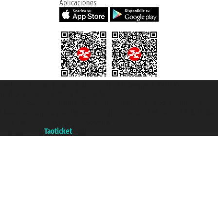
Aplicaciones
Taoticket S.r.l. Via Brigata Liguria, 3/21 16121 Genova ©2007/2026 -
Taoticket ® es una Marca Registrada
P.Iva 06206400720 - Capital Social € 100.000,00 i.v. - Registrado en la
Cámara de Comercio de Génova con REA 433093. - Aut. Prov. n° 6167/131601
- Seguro Unipol - polizza n. 206484182
A portal of the
Taoticket
group