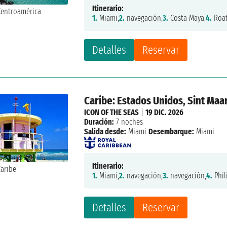
Itinerario:
1.
Miami,
2.
navegación,
3.
Costa Maya,
4.
Roat
Detalles
Reservar
Caribe: Estados Unidos, Sint Maa
ICON OF THE SEAS
|
19 DIC. 2026
Duración:
7 noches
Salida desde:
Miami
Desembarque:
Miami
Itinerario:
1.
Miami,
2.
navegación,
3.
navegación,
4.
Phil
Detalles
Reservar