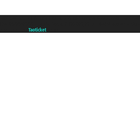
Taoticket S.r.l. Via Brigata Liguria, 3/21 16121 Genova ©2007/2026 - Taotick
P.Iva 06206400720 - Capital Social € 100.000,00 i.v. - Registrado en la Cá
A portal of the
Taoticket
group