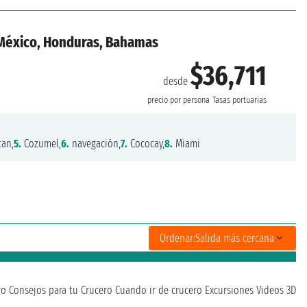
 México, Honduras, Bahamas
$36,711
desde
precio por persona
Tasas portuarias
an,
5.
Cozumel,
6.
navegación,
7.
Cococay,
8.
Miami
Ordenar:
Salida más cercana
ro
Consejos para tu Crucero
Cuando ir de crucero
Excursiones
Videos 3D