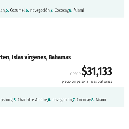
an,
5.
Cozumel,
6.
navegación,
7.
Cococay,
8.
Miami
rten, Islas virgenes, Bahamas
$31,133
desde
precio por persona
Tasas portuarias
ipsburg,
5.
Charlotte Amalie,
6.
navegación,
7.
Cococay,
8.
Miami