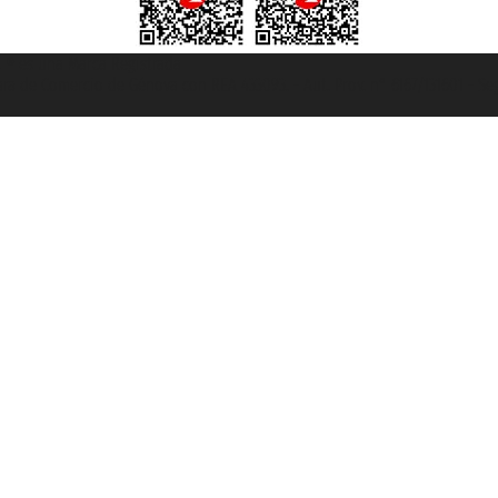
et ® es una Marca Registrada
mara de Comercio de Génova con REA 433093. - Aut. Prov. n° 6167/131601 - Se