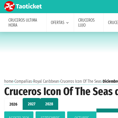
CRUCEROS ULTIMA
CRUCEROS
OFERTAS
CRUC
HORA
LUJO
home
›
Compañías
›
Royal Caribbean
›
Cruceros Icon Of The Seas
›
Diciembr
Cruceros Icon Of The Seas
2027
2028
2026