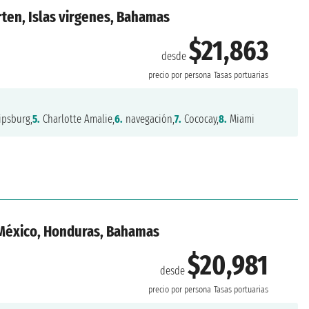
rten, Islas virgenes, Bahamas
$21,863
desde
precio por persona
Tasas portuarias
ipsburg,
5.
Charlotte Amalie,
6.
navegación,
7.
Cococay,
8.
Miami
 México, Honduras, Bahamas
$20,981
desde
precio por persona
Tasas portuarias