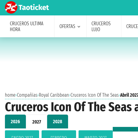
CRUCEROS ULTIMA
CRUCEROS
OFERTAS
CRUC
HORA
LUJO
home
›
Compañías
›
Royal Caribbean
›
Cruceros Icon Of The Seas
›
Abril 202
Cruceros Icon Of The Seas a
2026
2028
2027