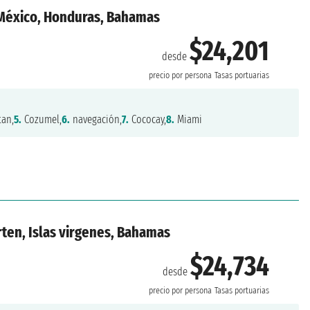
 México, Honduras, Bahamas
$24,201
desde
precio por persona
Tasas portuarias
an,
5.
Cozumel,
6.
navegación,
7.
Cococay,
8.
Miami
rten, Islas virgenes, Bahamas
$24,734
desde
precio por persona
Tasas portuarias