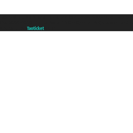
Taoticket S.r.l. Via Brigata Liguria, 3/21 16121 Genova ©2007/2026 - Taotick
P.Iva 06206400720 - Capital Social € 100.000,00 i.v. - Registrado en la Cá
A portal of the
Taoticket
group