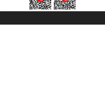
et ® es una Marca Registrada
mara de Comercio de Génova con REA 433093. - Aut. Prov. n° 6167/131601 - Se