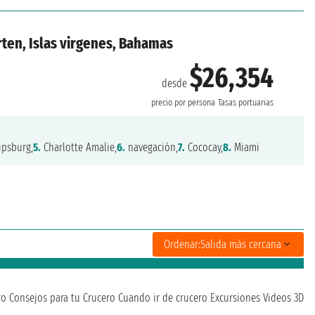
rten, Islas virgenes, Bahamas
$26,354
desde
precio por persona
Tasas portuarias
ipsburg,
5.
Charlotte Amalie,
6.
navegación,
7.
Cococay,
8.
Miami
Ordenar:
Salida más cercana
ro
Consejos para tu Crucero
Cuando ir de crucero
Excursiones
Videos 3D