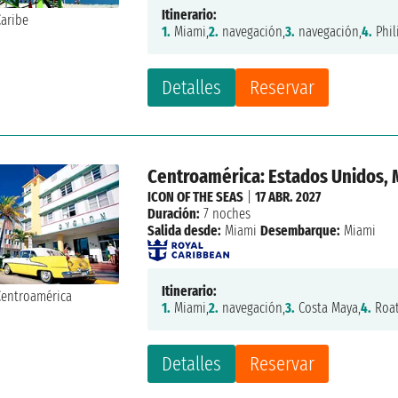
Itinerario:
1.
Miami,
2.
navegación,
3.
navegación,
4.
Phil
Detalles
Reservar
Centroamérica: Estados Unidos,
ICON OF THE SEAS
|
17 ABR. 2027
Duración:
7 noches
Salida desde:
Miami
Desembarque:
Miami
Itinerario:
1.
Miami,
2.
navegación,
3.
Costa Maya,
4.
Roat
Detalles
Reservar