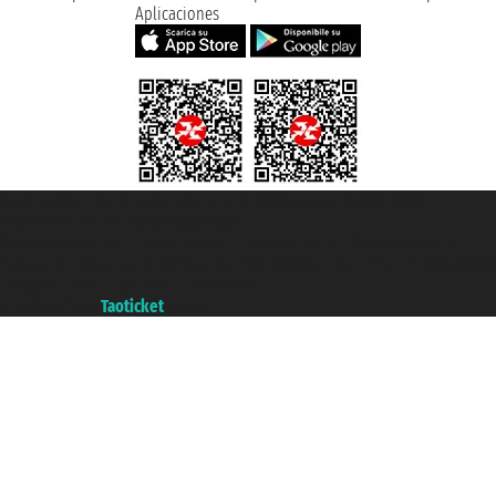
Aplicaciones
Taoticket S.r.l. Via Brigata Liguria, 3/21 16121 Genova ©2007/2026 -
Taoticket ® es una Marca Registrada
P.Iva 06206400720 - Capital Social € 100.000,00 i.v. - Registrado en la
Cámara de Comercio de Génova con REA 433093. - Aut. Prov. n° 6167/131601
- Seguro Unipol - polizza n. 206484182
A portal of the
Taoticket
group