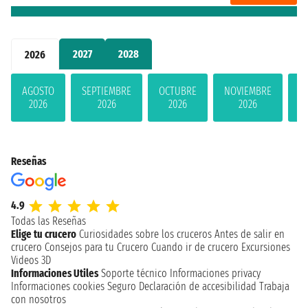
2027
2028
2026
AGOSTO
SEPTIEMBRE
OCTUBRE
NOVIEMBRE
D
2026
2026
2026
2026
Reseñas
4.9
Todas las Reseñas
Elige tu crucero
Curiosidades sobre los cruceros
Antes de salir en
crucero
Consejos para tu Crucero
Cuando ir de crucero
Excursiones
Videos 3D
Informaciones Utiles
Soporte técnico
Informaciones privacy
Informaciones cookies
Seguro
Declaración de accesibilidad
Trabaja
con nosotros