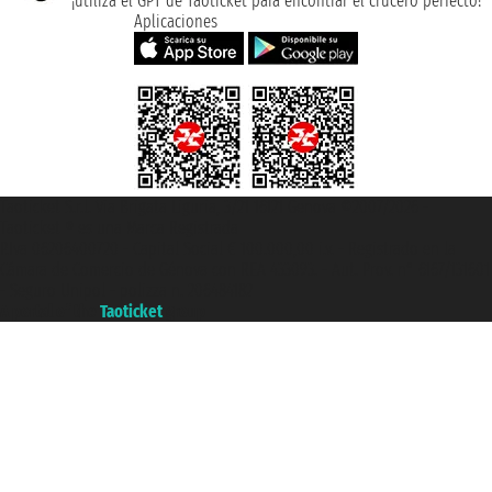
¡utiliza el GPT de Taoticket para encontrar el crucero perfecto!
Aplicaciones
Taoticket S.r.l. Via Brigata Liguria, 3/21 16121 Genova ©2007/2026 -
Taoticket ® es una Marca Registrada
P.Iva 06206400720 - Capital Social € 100.000,00 i.v. - Registrado en la
Cámara de Comercio de Génova con REA 433093. - Aut. Prov. n° 6167/131601
- Seguro Unipol - polizza n. 206484182
A portal of the
Taoticket
group