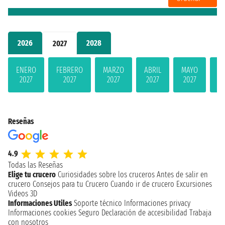
2026
2028
2027
ENERO
FEBRERO
MARZO
ABRIL
MAYO
JU
2027
2027
2027
2027
2027
2
Reseñas
4.9
Todas las Reseñas
Elige tu crucero
Curiosidades sobre los cruceros
Antes de salir en
crucero
Consejos para tu Crucero
Cuando ir de crucero
Excursiones
Videos 3D
Informaciones Utiles
Soporte técnico
Informaciones privacy
Informaciones cookies
Seguro
Declaración de accesibilidad
Trabaja
con nosotros