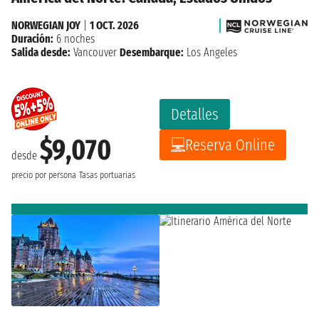
NORWEGIAN JOY
|
1 OCT. 2026
Duración:
6 noches
Salida desde:
Vancouver
Desembarque:
Los Angeles
Detalles
$9,070
Reserva Online
desde
precio por persona
Tasas portuarias