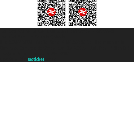
Taoticket S.r.l. Via Brigata Liguria, 3/21 16121 Genova ©2007/2026 -
Taoticket ® es una Marca Registrada
P.Iva 06206400720 - Capital Social € 100.000,00 i.v. - Registrado en la
Cámara de Comercio de Génova con REA 433093. - Aut. Prov. n° 6167/131601
- Seguro Unipol - polizza n. 206484182
A portal of the
Taoticket
group