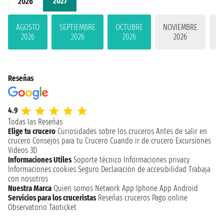
2027
2026
AGOSTO
SEPTIEMBRE
OCTUBRE
NOVIEMBRE
D
2026
2026
2026
2026
Reseñas
4.9
Todas las Reseñas
Elige tu crucero
Curiosidades sobre los cruceros
Antes de salir en
crucero
Consejos para tu Crucero
Cuando ir de crucero
Excursiones
Videos 3D
Informaciones Utiles
Soporte técnico
Informaciones privacy
Informaciones cookies
Seguro
Declaración de accesibilidad
Trabaja
con nosotros
Nuestra Marca
Quien somos
Network
App Iphone
App Android
Servicios para los cruceristas
Reseñas cruceros
Pago online
Observatorio Taoticket