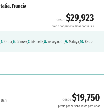
talia, Francia
$29,923
desde
precio por persona
Tasas portuarias
,
5.
Olbia,
6.
Génova,
7.
Marsella,
8.
navegación,
9.
Malaga,
10.
Cadiz,
$19,750
desde
Bari
precio por persona
Tasas portuarias