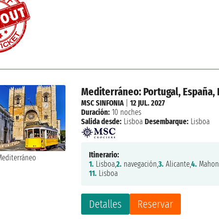
Mediterráneo: Portugal, España, I
MSC SINFONIA
|
12 JUL. 2027
Duración:
10 noches
Salida desde:
Lisboa
Desembarque:
Lisboa
Itinerario:
1.
Lisboa,
2.
navegación,
3.
Alicante,
4.
Mahon
11.
Lisboa
Detalles
Reservar