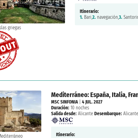
Itinerario:
1.
Bari,
2.
navegación,
3.
Santorin
Mediterráneo: España, Italia, Fra
MSC SINFONIA
|
4 JUL. 2027
Duración:
10 noches
Salida desde:
Alicante
Desembarque:
Alicant
Itinerario: