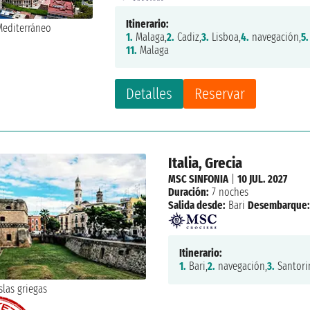
Itinerario:
1.
Malaga,
2.
Cadiz,
3.
Lisboa,
4.
navegación,
5.
11.
Malaga
Detalles
Reservar
Italia, Grecia
MSC SINFONIA
|
10 JUL. 2027
Duración:
7 noches
Salida desde:
Bari
Desembarque:
Itinerario:
1.
Bari,
2.
navegación,
3.
Santorin