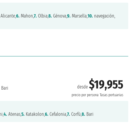
Alicante,
6.
Mahon,
7.
Olbia,
8.
Génova,
9.
Marsella,
10.
navegación,
$19,955
desde
Bari
precio por persona
Tasas portuarias
i,
4.
Atenas,
5.
Katakolon,
6.
Cefalonia,
7.
Corfù,
8.
Bari