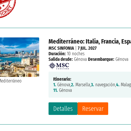
Mediterráneo: Italia, Francia, Es
MSC SINFONIA
|
7 JUL. 2027
Duración:
10 noches
Salida desde:
Génova
Desembarque:
Génova
Itinerario:
1.
Génova,
2.
Marsella,
3.
navegación,
4.
Malag
11.
Génova
Detalles
Reservar