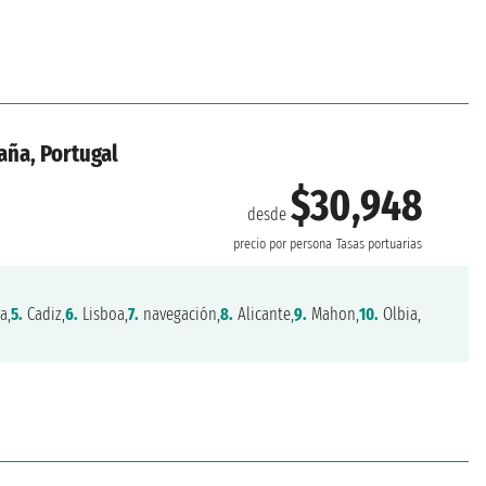
paña, Portugal
$30,948
desde
precio por persona
Tasas portuarias
a,
5.
Cadiz,
6.
Lisboa,
7.
navegación,
8.
Alicante,
9.
Mahon,
10.
Olbia,