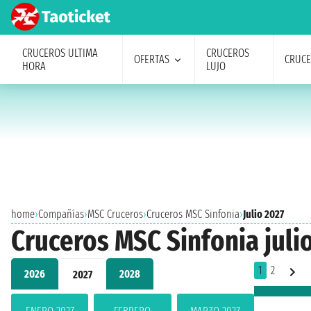
CRUCEROS ULTIMA
CRUCEROS
OFERTAS
CRUC
HORA
LUJO
home
›
Compañías
›
MSC Cruceros
›
Cruceros MSC Sinfonia
›
Julio 2027
Cruceros MSC Sinfonia juli
1
2
2026
2028
2027