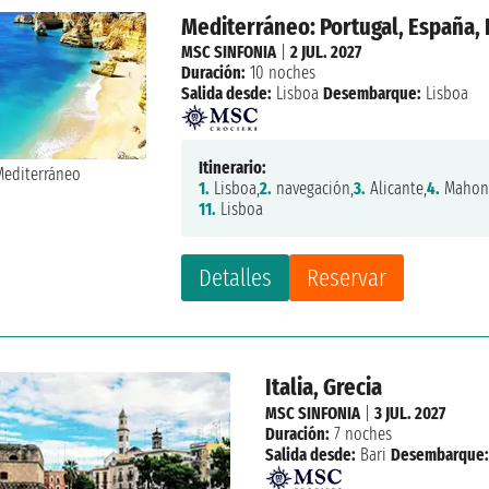
Mediterráneo: Portugal, España, I
MSC SINFONIA
|
2 JUL. 2027
Duración:
10 noches
Salida desde:
Lisboa
Desembarque:
Lisboa
Itinerario:
1.
Lisboa,
2.
navegación,
3.
Alicante,
4.
Mahon
11.
Lisboa
Detalles
Reservar
Italia, Grecia
MSC SINFONIA
|
3 JUL. 2027
Duración:
7 noches
Salida desde:
Bari
Desembarque: