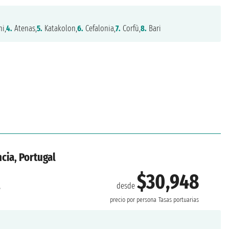
i,
4.
Atenas,
5.
Katakolon,
6.
Cefalonia,
7.
Corfù,
8.
Bari
ncia, Portugal
$30,948
desde
e
precio por persona
Tasas portuarias