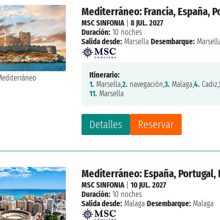
Mediterráneo: Francia, España, Po
MSC SINFONIA
|
8 JUL. 2027
Duración:
10 noches
Salida desde:
Marsella
Desembarque:
Marsell
Itinerario:
1.
Marsella,
2.
navegación,
3.
Malaga,
4.
Cadiz,
11.
Marsella
Detalles
Reservar
Mediterráneo: España, Portugal, I
MSC SINFONIA
|
10 JUL. 2027
Duración:
10 noches
Salida desde:
Malaga
Desembarque:
Malaga