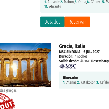
1.
Alicante,
2.
Mahon,
3.
Olbia,
4.
Génova,
5.
Ma
11.
Alicante
Detalles
Reservar
Grecia, Italia
MSC SINFONIA
|
6 JUL. 2027
Duración:
7 noches
Salida desde:
Atenas
Desembarq
Itinerario:
1.
Atenas,
2.
Katakolon,
3.
Cefalo