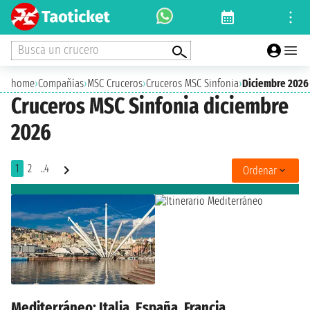
Busca un crucero
home
›
Compañías
›
MSC Cruceros
›
Cruceros MSC Sinfonia
›
Diciembre 2026
Cruceros MSC Sinfonia diciembre
2026
1
2
..4
Ordenar
Mediterráneo: Italia, España, Francia