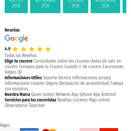
AGOSTO
SEPTIEMBRE
OCTUBRE
NOVIEMBRE
D
2026
2026
2026
2026
Reseñas
4.9
Todas las Reseñas
Elige tu crucero
Curiosidades sobre los cruceros
Antes de salir en
crucero
Consejos para tu Crucero
Cuando ir de crucero
Excursiones
Videos 3D
Informaciones Utiles
Soporte técnico
Informaciones privacy
Informaciones cookies
Seguro
Declaración de accesibilidad
Trabaja
con nosotros
Nuestra Marca
Quien somos
Network
App Iphone
App Android
Servicios para los cruceristas
Reseñas cruceros
Pago online
Observatorio Taoticket
Pagos