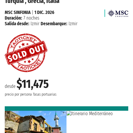
Turquía , Grecia, Italia
MSC SINFONIA
|
1 DIC. 2026
Duración:
7 noches
Salida desde:
Izmir
Desembarque:
Izmir
$11,475
desde
precio por persona
Tasas portuarias