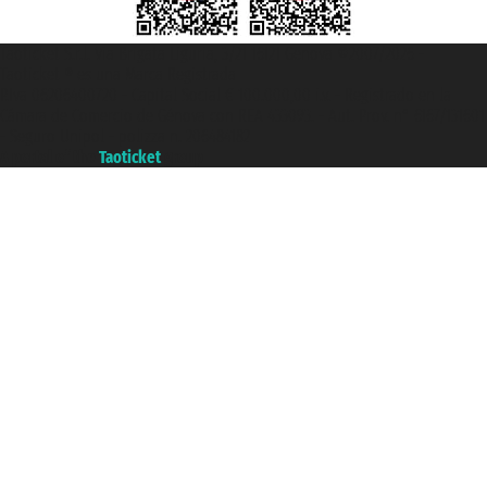
Taoticket S.r.l. Via Brigata Liguria, 3/21 16121 Genova ©2007/2026 -
Taoticket ® es una Marca Registrada
P.Iva 06206400720 - Capital Social € 100.000,00 i.v. - Registrado en la
Cámara de Comercio de Génova con REA 433093. - Aut. Prov. n° 6167/131601
- Seguro Unipol - polizza n. 206484182
A portal of the
Taoticket
group