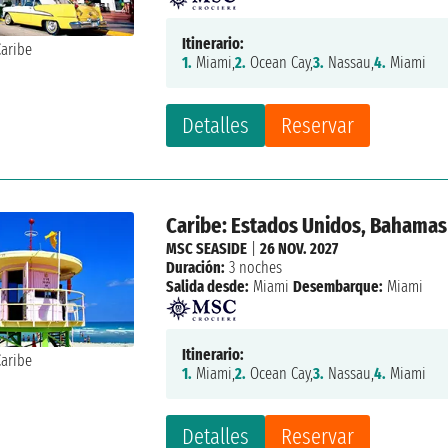
Itinerario:
1.
Miami,
2.
Ocean Cay,
3.
Nassau,
4.
Miami
Detalles
Reservar
Caribe: Estados Unidos, Bahamas
MSC SEASIDE
|
26 NOV. 2027
Duración:
3 noches
Salida desde:
Miami
Desembarque:
Miami
Itinerario:
1.
Miami,
2.
Ocean Cay,
3.
Nassau,
4.
Miami
Detalles
Reservar