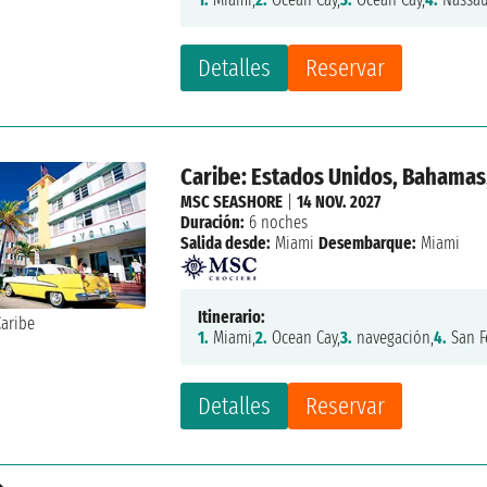
Detalles
Reservar
Caribe: Estados Unidos, Bahamas
MSC SEASHORE
|
14 NOV. 2027
Duración:
6 noches
Salida desde:
Miami
Desembarque:
Miami
Itinerario:
1.
Miami,
2.
Ocean Cay,
3.
navegación,
4.
San F
Detalles
Reservar