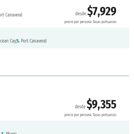
$7,929
desde
rt Canaveral
precio por persona
Tasas portuarias
cean Cay,
5.
Port Canaveral
$9,355
desde
precio por persona
Tasas portuarias
,
5.
Miami