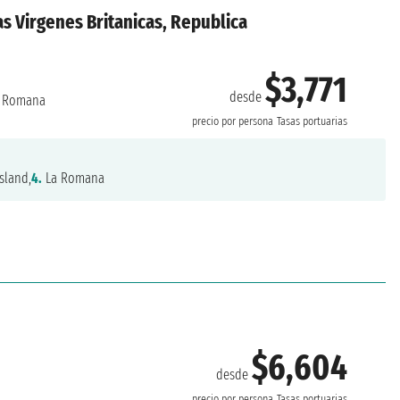
as Virgenes Britanicas, Republica
$3,771
desde
 Romana
precio por persona
Tasas portuarias
sland,
4.
La Romana
$6,604
desde
precio por persona
Tasas portuarias