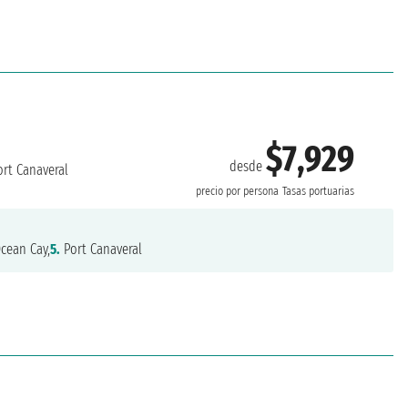
$7,929
desde
rt Canaveral
precio por persona
Tasas portuarias
cean Cay,
5.
Port Canaveral