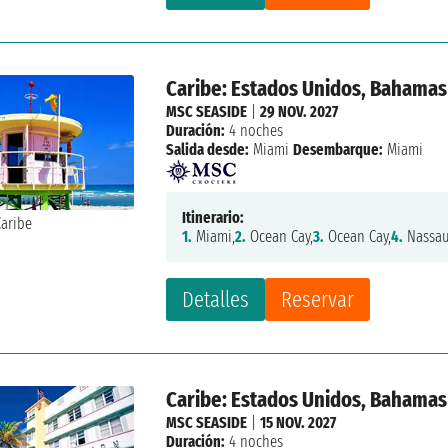
Caribe: Estados Unidos, Bahamas
MSC SEASIDE
|
29 NOV. 2027
Duración:
4 noches
Salida desde:
Miami
Desembarque:
Miami
Itinerario:
1.
Miami,
2.
Ocean Cay,
3.
Ocean Cay,
4.
Nassau
Detalles
Reservar
Caribe: Estados Unidos, Bahamas
MSC SEASIDE
|
15 NOV. 2027
Duración:
4 noches