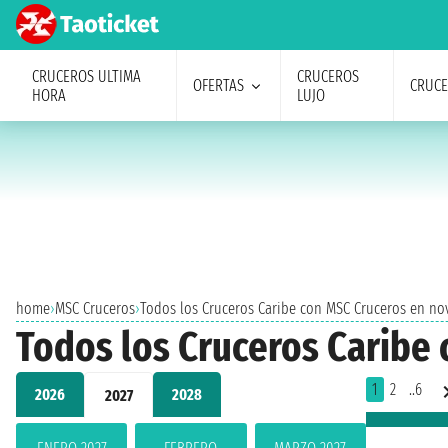
CRUCEROS ULTIMA
CRUCEROS
OFERTAS
CRUC
HORA
LUJO
home
›
MSC Cruceros
›
Todos los Cruceros Caribe con MSC Cruceros en no
Todos los Cruceros Caribe
1
2
..6
2026
2028
2027