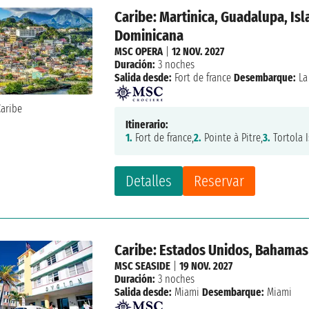
Caribe: Martinica, Guadalupa, Isl
Dominicana
MSC OPERA
|
12 NOV. 2027
Duración:
3 noches
Salida desde:
Fort de france
Desembarque:
La
Itinerario:
1.
Fort de france,
2.
Pointe à Pitre,
3.
Tortola I
Detalles
Reservar
Caribe: Estados Unidos, Bahamas
MSC SEASIDE
|
19 NOV. 2027
Duración:
3 noches
Salida desde:
Miami
Desembarque:
Miami