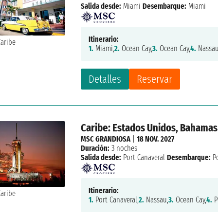
Salida desde:
Miami
Desembarque:
Miami
Itinerario:
1.
Miami,
2.
Ocean Cay,
3.
Ocean Cay,
4.
Nassau
Detalles
Reservar
Caribe: Estados Unidos, Bahamas
MSC GRANDIOSA
|
18 NOV. 2027
Duración:
3 noches
Salida desde:
Port Canaveral
Desembarque:
Po
Itinerario:
1.
Port Canaveral,
2.
Nassau,
3.
Ocean Cay,
4.
P