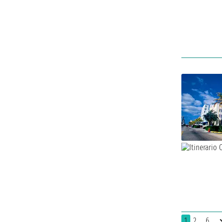
1
2
..6