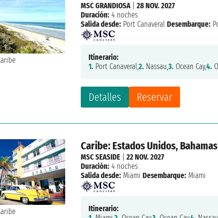
MSC GRANDIOSA
|
28 NOV. 2027
Duración:
4 noches
Salida desde:
Port Canaveral
Desembarque:
Po
Itinerario:
1.
Port Canaveral,
2.
Nassau,
3.
Ocean Cay,
4.
O
Detalles
Reservar
Caribe: Estados Unidos, Bahamas
MSC SEASIDE
|
22 NOV. 2027
Duración:
4 noches
Salida desde:
Miami
Desembarque:
Miami
Itinerario:
1.
Miami,
2.
Ocean Cay,
3.
Ocean Cay,
4.
Nassau