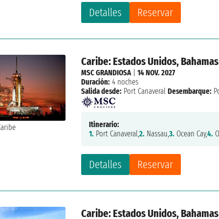
Detalles
Reservar
Caribe: Estados Unidos, Bahamas
MSC GRANDIOSA
|
14 NOV. 2027
Duración:
4 noches
Salida desde:
Port Canaveral
Desembarque:
Po
Itinerario:
1.
Port Canaveral,
2.
Nassau,
3.
Ocean Cay,
4.
O
Detalles
Reservar
Caribe: Estados Unidos, Bahamas