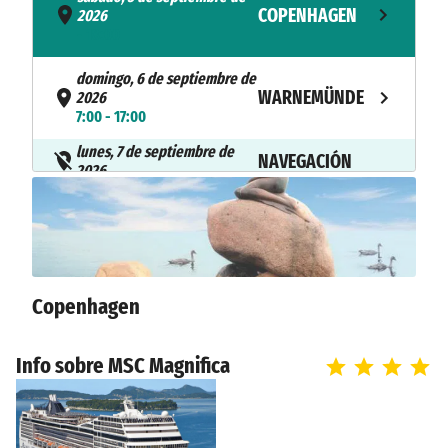
COPENHAGEN
2026
- 18:00
domingo, 6 de septiembre de
WARNEMÜNDE
2026
7:00 - 17:00
lunes, 7 de septiembre de
NAVEGACIÓN
2026
martes, 8 de septiembre de
BERGEN
2026
8:00 - 19:00
miércoles, 9 de septiembre
Copenhagen
EIDFJORD
de 2026
8:00 - 17:00
Info sobre MSC Magnifica
jueves, 10 de septiembre de
KRISTIANSAND
2026
12:00 - 20:00