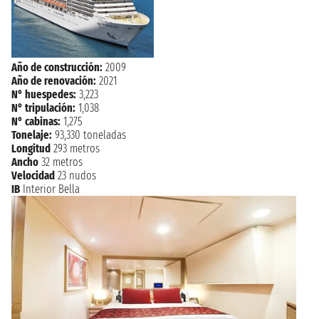
viernes, 11 de septiembre de
OSLO
2026
8:00 - 16:00
sábado, 12 de septiembre de
Año de construcción:
2009
COPENHAGEN
2026
Año de renovación:
2021
9:00
N° huespedes:
3,223
N° tripulación:
1,038
N° cabinas:
1,275
Tonelaje:
93,330 toneladas
Longitud
293 metros
Ancho
32 metros
Velocidad
23 nudos
IB
Interior Bella