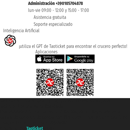
Administración +390105704878
lun-vie 09:00 - 12:00 y 15:00 - 17:00
Asistencia gratuita
Soporte especializado
Inteligencia Artificial
¡utiliza el GPT de Taoticket para encontrar el crucero perfecto!
Aplicaciones
Taoticket S.r.l. Via Brigata Liguria, 3/21 16121 Genova ©2007/2026 -
Taoticket ® es una Marca Registrada
P.Iva 06206400720 - Capital Social € 100.000,00 i.v. - Registrado en la
Cámara de Comercio de Génova con REA 433093. - Aut. Prov. n° 6167/131601
- Seguro Unipol - polizza n. 206484182
A portal of the
Taoticket
group