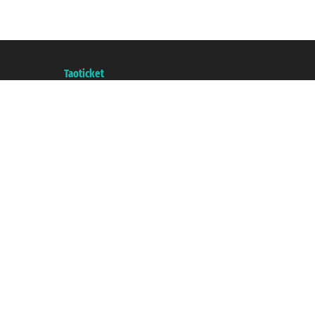
Taoticket S.r.l. Via Brigata Liguria, 3/21 16121 Genova ©2007/2026 - Taotick
P.Iva 06206400720 - Capital Social € 100.000,00 i.v. - Registrado en la Cá
A portal of the
Taoticket
group