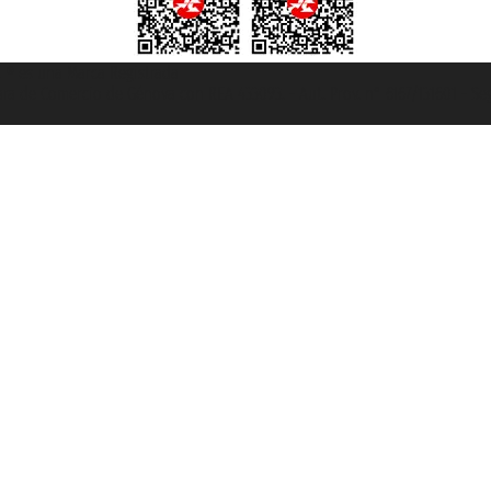
et ® es una Marca Registrada
mara de Comercio de Génova con REA 433093. - Aut. Prov. n° 6167/131601 - Se