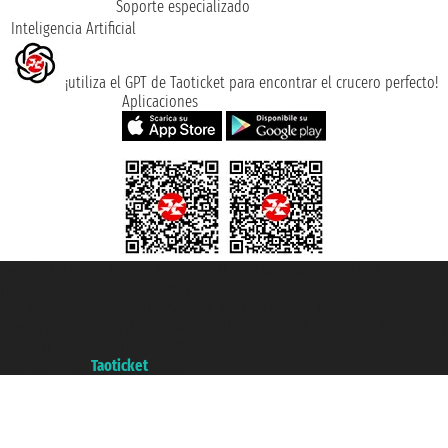
Soporte especializado
Inteligencia Artificial
¡utiliza el GPT de Taoticket para encontrar el crucero perfecto!
Aplicaciones
Taoticket S.r.l. Via Brigata Liguria, 3/21 16121 Genova ©2007/2026 -
Taoticket ® es una Marca Registrada
P.Iva 06206400720 - Capital Social € 100.000,00 i.v. - Registrado en la
Cámara de Comercio de Génova con REA 433093. - Aut. Prov. n° 6167/131601
- Seguro Unipol - polizza n. 206484182
A portal of the
Taoticket
group