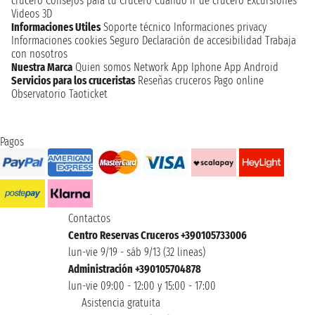
crucero
Consejos para tu Crucero
Cuando ir de crucero
Excursiones
Videos 3D
Informaciones Utiles
Soporte técnico
Informaciones privacy
Informaciones cookies
Seguro
Declaración de accesibilidad
Trabaja
con nosotros
Nuestra Marca
Quien somos
Network
App Iphone
App Android
Servicios para los cruceristas
Reseñas cruceros
Pago online
Observatorio Taoticket
Pagos
Contactos
Centro Reservas Cruceros +390105733006
lun-vie 9/19 - sáb 9/13 (32 lineas)
Administración +390105704878
lun-vie 09:00 - 12:00 y 15:00 - 17:00
Asistencia gratuita