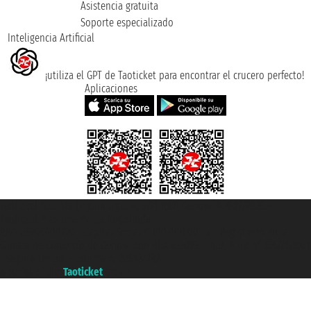
Asistencia gratuita
Soporte especializado
Inteligencia Artificial
¡utiliza el GPT de Taoticket para encontrar el crucero perfecto!
Aplicaciones
Taoticket S.r.l. Via Brigata Liguria, 3/21 16121 Genova ©2007/2026 -
Taoticket ® es una Marca Registrada
P.Iva 06206400720 - Capital Social € 100.000,00 i.v. - Registrado en la
Cámara de Comercio de Génova con REA 433093. - Aut. Prov. n° 6167/131601
- Seguro Unipol - polizza n. 206484182
A portal of the
Taoticket
group