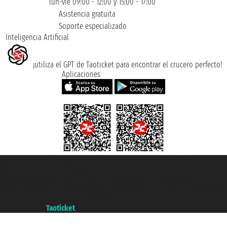
lun-vie 09:00 - 12:00 y 15:00 - 17:00
Asistencia gratuita
Soporte especializado
Inteligencia Artificial
¡utiliza el GPT de Taoticket para encontrar el crucero perfecto!
Aplicaciones
Taoticket S.r.l. Via Brigata Liguria, 3/21 16121 Genova ©2007/2026 -
Taoticket ® es una Marca Registrada
P.Iva 06206400720 - Capital Social € 100.000,00 i.v. - Registrado en la
Cámara de Comercio de Génova con REA 433093. - Aut. Prov. n° 6167/131601
- Seguro Unipol - polizza n. 206484182
A portal of the
Taoticket
group