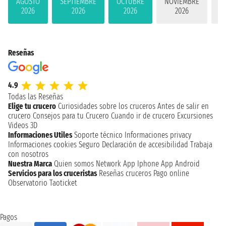
AGOSTO
SEPTIEMBRE
OCTUBRE
NOVIEMBRE
D
2026
2026
2026
2026
Reseñas
4.9
Todas las Reseñas
Elige tu crucero
Curiosidades sobre los cruceros
Antes de salir en
crucero
Consejos para tu Crucero
Cuando ir de crucero
Excursiones
Videos 3D
Informaciones Utiles
Soporte técnico
Informaciones privacy
Informaciones cookies
Seguro
Declaración de accesibilidad
Trabaja
con nosotros
Nuestra Marca
Quien somos
Network
App Iphone
App Android
Servicios para los cruceristas
Reseñas cruceros
Pago online
Observatorio Taoticket
Pagos