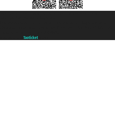
Taoticket S.r.l. Via Brigata Liguria, 3/21 16121 Genova ©2007/2026 -
Taoticket ® es una Marca Registrada
P.Iva 06206400720 - Capital Social € 100.000,00 i.v. - Registrado en la
Cámara de Comercio de Génova con REA 433093. - Aut. Prov. n° 6167/131601
- Seguro Unipol - polizza n. 206484182
A portal of the
Taoticket
group