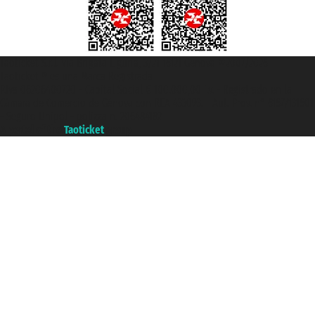
Taoticket S.r.l. Via Brigata Liguria, 3/21 16121 Genova ©2007/2026 -
Taoticket ® es una Marca Registrada
P.Iva 06206400720 - Capital Social € 100.000,00 i.v. - Registrado en la
Cámara de Comercio de Génova con REA 433093. - Aut. Prov. n° 6167/131601
- Seguro Unipol - polizza n. 206484182
A portal of the
Taoticket
group