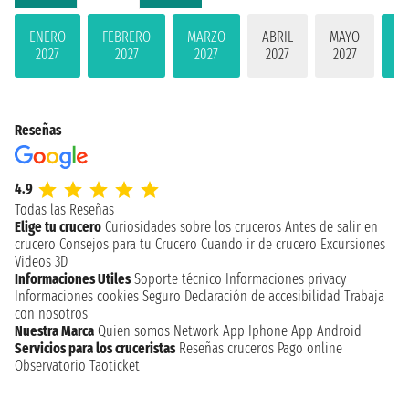
ENERO
FEBRERO
MARZO
ABRIL
MAYO
JU
2027
2027
2027
2027
2027
2
Reseñas
4.9
Todas las Reseñas
Elige tu crucero
Curiosidades sobre los cruceros
Antes de salir en
crucero
Consejos para tu Crucero
Cuando ir de crucero
Excursiones
Videos 3D
Informaciones Utiles
Soporte técnico
Informaciones privacy
Informaciones cookies
Seguro
Declaración de accesibilidad
Trabaja
con nosotros
Nuestra Marca
Quien somos
Network
App Iphone
App Android
Servicios para los cruceristas
Reseñas cruceros
Pago online
Observatorio Taoticket