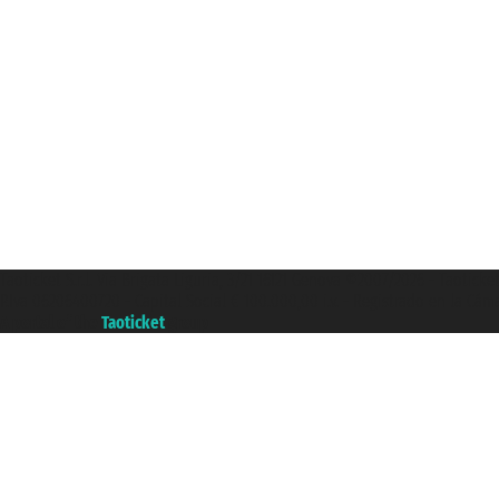
Taoticket S.r.l. Via Brigata Liguria, 3/21 16121 Genova ©2007/2026 - Taotick
P.Iva 06206400720 - Capital Social € 100.000,00 i.v. - Registrado en la Cá
A portal of the
Taoticket
group