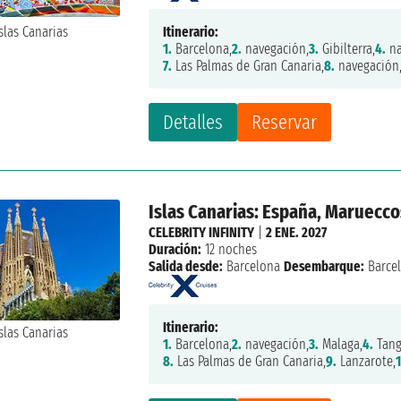
Itinerario:
1.
Barcelona,
2.
navegación,
3.
Gibilterra,
4.
na
7.
Las Palmas de Gran Canaria,
8.
navegación
Detalles
Reservar
Islas Canarias: España, Marueccos
CELEBRITY INFINITY
|
2 ENE. 2027
Duración:
12 noches
Salida desde:
Barcelona
Desembarque:
Barce
Itinerario:
1.
Barcelona,
2.
navegación,
3.
Malaga,
4.
Tang
8.
Las Palmas de Gran Canaria,
9.
Lanzarote,