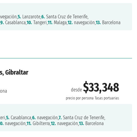
vegación,
5.
Lanzarote,
6.
Santa Cruz de Tenerife,
,
9.
Casablanca,
10.
Tangeri,
11.
Malaga,
12.
navegación,
13.
Barcelona
, Gibraltar
$33,348
desde
lona
precio por persona
Tasas portuarias
eri,
5.
Casablanca,
6.
navegación,
7.
Santa Cruz de Tenerife,
10.
navegación,
11.
Gibilterra,
12.
navegación,
13.
Barcelona