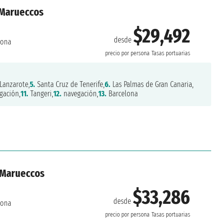
, Marueccos
$29,492
desde
lona
precio por persona
Tasas portuarias
Lanzarote,
5.
Santa Cruz de Tenerife,
6.
Las Palmas de Gran Canaria,
gación,
11.
Tangeri,
12.
navegación,
13.
Barcelona
, Marueccos
$33,286
desde
lona
precio por persona
Tasas portuarias