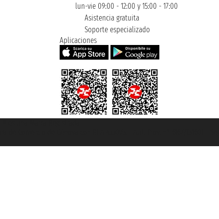
lun-vie 09:00 - 12:00 y 15:00 - 17:00
Asistencia gratuita
Soporte especializado
Aplicaciones
et ® es una Marca Registrada
mara de Comercio de Génova con REA 433093. - Aut. Prov. n° 6167/131601 - Se