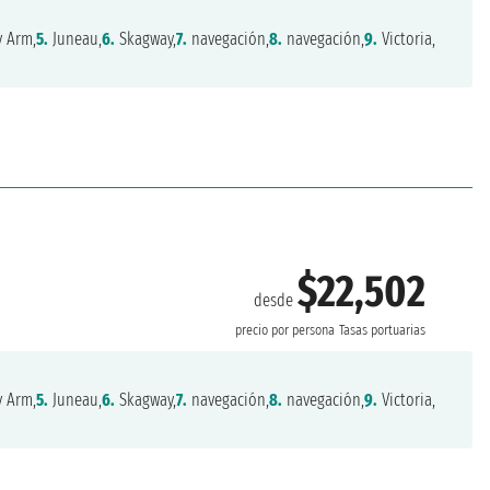
y Arm,
5.
Juneau,
6.
Skagway,
7.
navegación,
8.
navegación,
9.
Victoria,
$22,502
desde
precio por persona
Tasas portuarias
y Arm,
5.
Juneau,
6.
Skagway,
7.
navegación,
8.
navegación,
9.
Victoria,