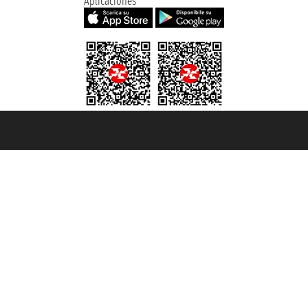
Aplicaciones
et ® es una Marca Registrada
mara de Comercio de Génova con REA 433093. - Aut. Prov. n° 6167/131601 - Se