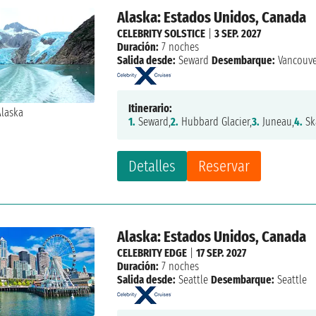
Alaska: Estados Unidos, Canada
CELEBRITY SOLSTICE
|
3 SEP. 2027
Duración:
7 noches
Salida desde:
Seward
Desembarque:
Vancouv
Itinerario:
1.
Seward,
2.
Hubbard Glacier,
3.
Juneau,
4.
Sk
Detalles
Reservar
Alaska: Estados Unidos, Canada
CELEBRITY EDGE
|
17 SEP. 2027
Duración:
7 noches
Salida desde:
Seattle
Desembarque:
Seattle