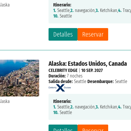
Itinerario:
1.
Seattle,
2.
navegación,
3.
Ketchikan,
4.
Trac
10.
Seattle
Detalles
Reservar
Alaska: Estados Unidos, Canada
CELEBRITY EDGE
|
10 SEP. 2027
Duración:
7 noches
Salida desde:
Seattle
Desembarque:
Seattle
Itinerario:
1.
Seattle,
2.
navegación,
3.
Ketchikan,
4.
Trac
10.
Seattle
Detalles
Reservar