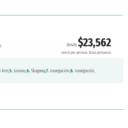
$23,562
desde
r
precio por persona
Tasas portuarias
y Arm,
5.
Juneau,
6.
Skagway,
7.
navegación,
8.
navegación,