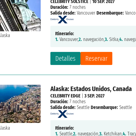
CELEBRITY SOLSTICE
|
10 SEP. 2027
Duración:
7 noches
Salida desde:
Vancouver
Desembarque:
Vanco
Itinerario:
1.
Vancouver,
2.
navegación,
3.
Sitka,
4.
navega
Detalles
Reservar
Alaska: Estados Unidos, Canada
CELEBRITY EDGE
|
3 SEP. 2027
Duración:
7 noches
Salida desde:
Seattle
Desembarque:
Seattle
Itinerario:
1.
Seattle,
2.
navegación,
3.
Ketchikan,
4.
Trac