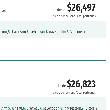
$26,497
desde
uver
precio por persona
Tasas portuarias
ción,
5.
Tracy Arm,
6.
Ketchikan,
7.
navegación,
8.
Vancouver
$26,823
desde
precio por persona
Tasas portuarias
y Arm,
5.
Juneau,
6.
Skagway,
7.
navegación,
8.
navegación,
9.
Victoria,