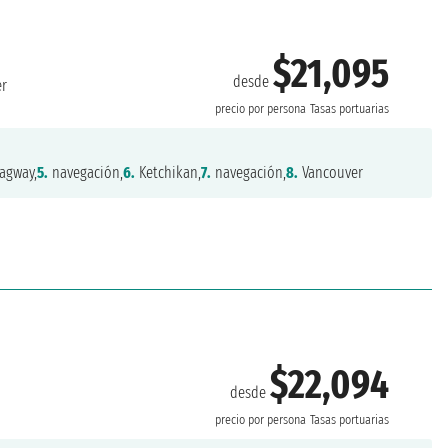
$21,095
desde
er
precio por persona
Tasas portuarias
agway,
5.
navegación,
6.
Ketchikan,
7.
navegación,
8.
Vancouver
$22,094
desde
precio por persona
Tasas portuarias