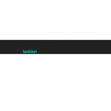
Taoticket S.r.l. Via Brigata Liguria, 3/21 16121 Genova ©2007/2026 - Taotick
P.Iva 06206400720 - Capital Social € 100.000,00 i.v. - Registrado en la Cá
A portal of the
Taoticket
group