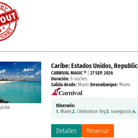
Caribe: Estados Unidos, Republic
CARNIVAL MAGIC ®
|
27 SEP. 2026
Duración:
6 noches
Salida desde:
Miami
Desembarque:
Miami
Itinerario:
1.
Miami,
2.
Celebration Key,
3.
navegación,
4.
Detalles
Reservar