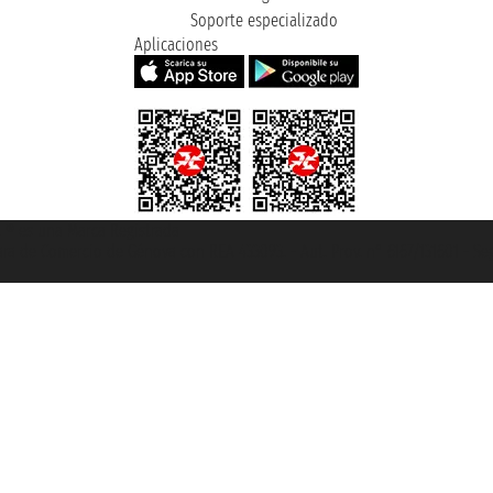
Soporte especializado
Aplicaciones
et ® es una Marca Registrada
mara de Comercio de Génova con REA 433093. - Aut. Prov. n° 6167/131601 - Se