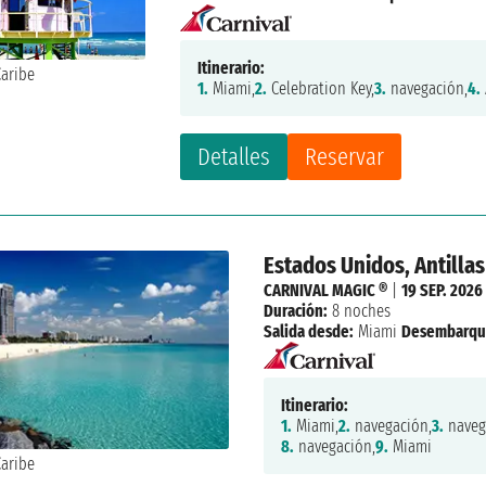
Itinerario:
1.
Miami,
2.
Celebration Key,
3.
navegación,
4.
Detalles
Reservar
Estados Unidos, Antilla
CARNIVAL MAGIC ®
|
19 SEP. 2026
Duración:
8 noches
Salida desde:
Miami
Desembarqu
Itinerario:
1.
Miami,
2.
navegación,
3.
naveg
8.
navegación,
9.
Miami