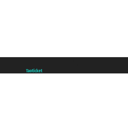
Taoticket S.r.l. Via Brigata Liguria, 3/21 16121 Genova ©2007/2026 - Taotick
P.Iva 06206400720 - Capital Social € 100.000,00 i.v. - Registrado en la Cá
A portal of the
Taoticket
group