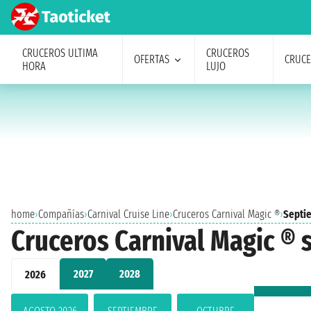
CRUCEROS ULTIMA
CRUCEROS
OFERTAS
CRUC
HORA
LUJO
home
›
Compañías
›
Carnival Cruise Line
›
Cruceros Carnival Magic ®
›
Septi
Cruceros Carnival Magic ®
2027
2028
2026