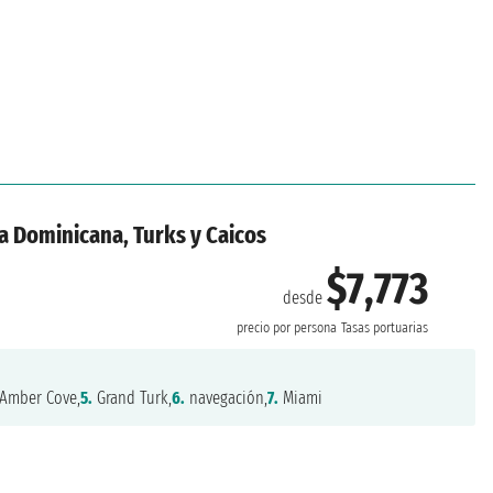
a Dominicana, Turks y Caicos
$7,773
desde
precio por persona
Tasas portuarias
Amber Cove,
5.
Grand Turk,
6.
navegación,
7.
Miami