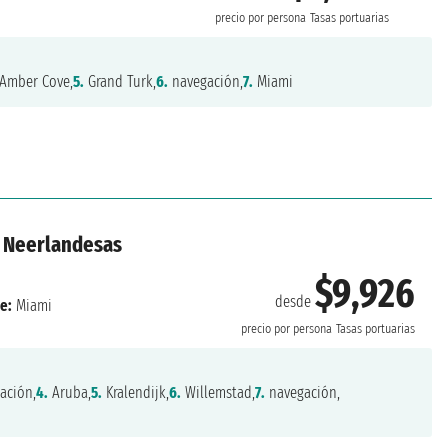
precio por persona
Tasas portuarias
Amber Cove,
5.
Grand Turk,
6.
navegación,
7.
Miami
s Neerlandesas
$9,926
desde
e:
Miami
precio por persona
Tasas portuarias
ación,
4.
Aruba,
5.
Kralendijk,
6.
Willemstad,
7.
navegación,