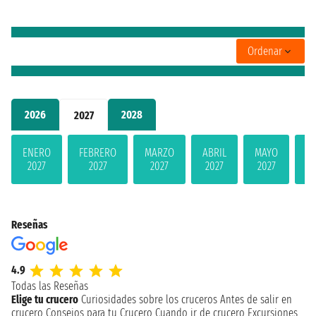
Ordenar
2026
2028
2027
ENERO
FEBRERO
MARZO
ABRIL
MAYO
JU
2027
2027
2027
2027
2027
2
Reseñas
4.9
Todas las Reseñas
Elige tu crucero
Curiosidades sobre los cruceros
Antes de salir en
crucero
Consejos para tu Crucero
Cuando ir de crucero
Excursiones