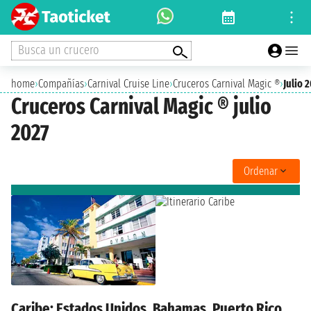
Busca un crucero
home
›
Compañías
›
Carnival Cruise Line
›
Cruceros Carnival Magic ®
›
Julio 
Cruceros Carnival Magic ® julio
2027
Ordenar
Caribe: Estados Unidos, Bahamas, Puerto Rico,