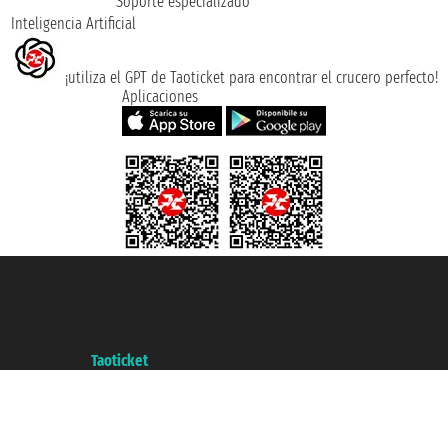
Soporte especializado
Inteligencia Artificial
¡utiliza el GPT de Taoticket para encontrar el crucero perfecto!
Aplicaciones
Taoticket S.r.l. Via Brigata Liguria, 3/21 16121 Genova ©2007/2026 -
Taoticket ® es una Marca Registrada
P.Iva 06206400720 - Capital Social € 100.000,00 i.v. - Registrado en la
Cámara de Comercio de Génova con REA 433093. - Aut. Prov. n° 6167/131601
- Seguro Unipol - polizza n. 206484182
A portal of the
Taoticket
group