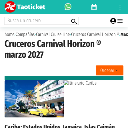
Busca un crucero
home
›
Compañías
›
Carnival Cruise Line
›
Cruceros Carnival Horizon ®
›
Mar
Cruceros Carnival Horizon ®
marzo 2027
Ordenar
Caribe: Estados Unidos, Jamaica, Islas Caimán