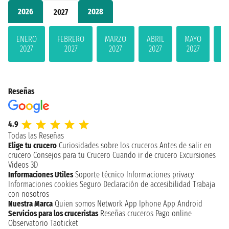
2026
2028
2027
ENERO
FEBRERO
MARZO
ABRIL
MAYO
JU
2027
2027
2027
2027
2027
2
Reseñas
4.9
Todas las Reseñas
Elige tu crucero
Curiosidades sobre los cruceros
Antes de salir en
crucero
Consejos para tu Crucero
Cuando ir de crucero
Excursiones
Videos 3D
Informaciones Utiles
Soporte técnico
Informaciones privacy
Informaciones cookies
Seguro
Declaración de accesibilidad
Trabaja
con nosotros
Nuestra Marca
Quien somos
Network
App Iphone
App Android
Servicios para los cruceristas
Reseñas cruceros
Pago online
Observatorio Taoticket