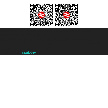
Taoticket S.r.l. Via Brigata Liguria, 3/21 16121 Genova ©2007/2026 -
Taoticket ® es una Marca Registrada
P.Iva 06206400720 - Capital Social € 100.000,00 i.v. - Registrado en la
Cámara de Comercio de Génova con REA 433093. - Aut. Prov. n° 6167/131601
- Seguro Unipol - polizza n. 206484182
A portal of the
Taoticket
group