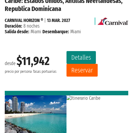
Caribe: Estados Unidos, Antillas Neerlandesas,
Republica Dominicana
CARNIVAL HORIZON ®
|
13 MAR. 2027
Duración:
8 noches
Salida desde:
Miami
Desembarque:
Miami
Detalles
$11,942
desde
Reservar
precio por persona
Tasas portuarias