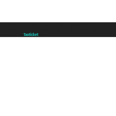
Taoticket S.r.l. Via Brigata Liguria, 3/21 16121 Genova ©2007/2026 - Taotick
P.Iva 06206400720 - Capital Social € 100.000,00 i.v. - Registrado en la Cá
A portal of the
Taoticket
group