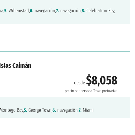
ba,
5.
Willemstad,
6.
navegación,
7.
navegación,
8.
Celebration Key,
 Islas Caimán
$8,058
desde
precio por persona
Tasas portuarias
Montego Bay,
5.
George Town,
6.
navegación,
7.
Miami