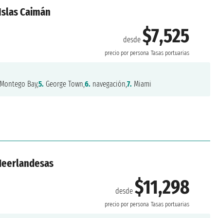
 Islas Caimán
$7,525
desde
precio por persona
Tasas portuarias
Montego Bay,
5.
George Town,
6.
navegación,
7.
Miami
 Neerlandesas
$11,298
desde
precio por persona
Tasas portuarias