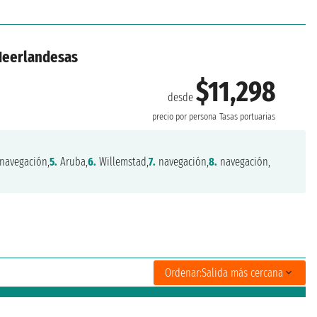
 Neerlandesas
$11,298
desde
precio por persona
Tasas portuarias
navegación,
5.
Aruba,
6.
Willemstad,
7.
navegación,
8.
navegación,
Ordenar:
Salida más cercana