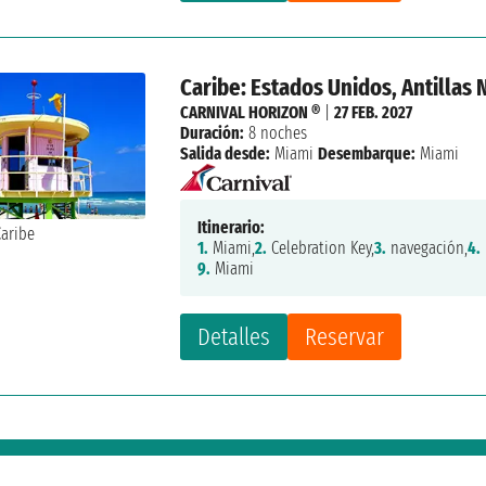
Caribe: Estados Unidos, Antillas
CARNIVAL HORIZON ®
|
27 FEB. 2027
Duración:
8 noches
Salida desde:
Miami
Desembarque:
Miami
Itinerario:
1.
Miami,
2.
Celebration Key,
3.
navegación,
4.
9.
Miami
Detalles
Reservar