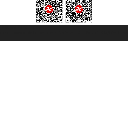
et ® es una Marca Registrada
mara de Comercio de Génova con REA 433093. - Aut. Prov. n° 6167/131601 - Se