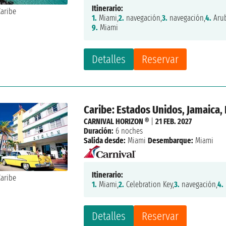
Itinerario:
1.
Miami,
2.
navegación,
3.
navegación,
4.
Aru
9.
Miami
Detalles
Reservar
Caribe: Estados Unidos, Jamaica,
CARNIVAL HORIZON ®
|
21 FEB. 2027
Duración:
6 noches
Salida desde:
Miami
Desembarque:
Miami
Itinerario:
1.
Miami,
2.
Celebration Key,
3.
navegación,
4.
Detalles
Reservar