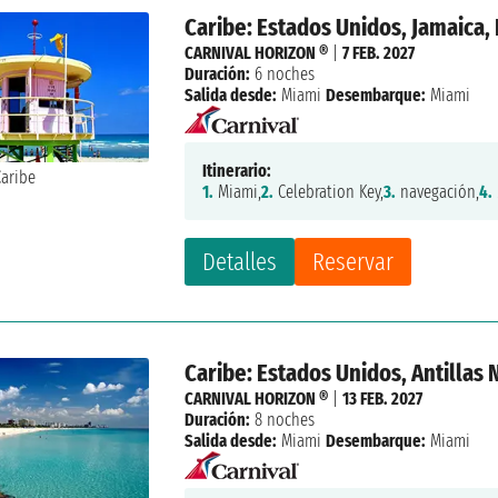
Caribe: Estados Unidos, Jamaica,
CARNIVAL HORIZON ®
|
7 FEB. 2027
Duración:
6 noches
Salida desde:
Miami
Desembarque:
Miami
Itinerario:
1.
Miami,
2.
Celebration Key,
3.
navegación,
4.
Detalles
Reservar
Caribe: Estados Unidos, Antillas
CARNIVAL HORIZON ®
|
13 FEB. 2027
Duración:
8 noches
Salida desde:
Miami
Desembarque:
Miami