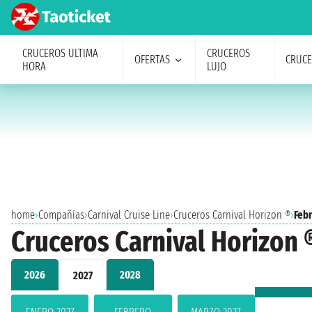
CRUCEROS ULTIMA
CRUCEROS
OFERTAS
CRUC
HORA
LUJO
home
›
Compañías
›
Carnival Cruise Line
›
Cruceros Carnival Horizon ®
›
Febr
Cruceros Carnival Horizon 
2026
2028
2027