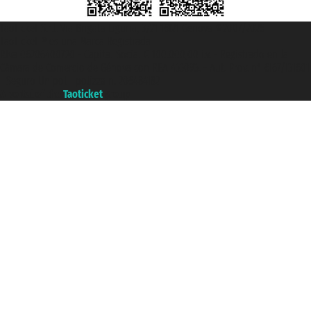
Taoticket S.r.l. Via Brigata Liguria, 3/21 16121 Genova ©2007/2026 -
Taoticket ® es una Marca Registrada
P.Iva 06206400720 - Capital Social € 100.000,00 i.v. - Registrado en la
Cámara de Comercio de Génova con REA 433093. - Aut. Prov. n° 6167/131601
- Seguro Unipol - polizza n. 206484182
A portal of the
Taoticket
group