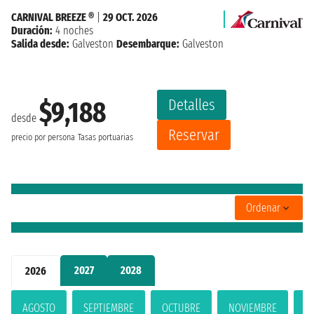
CARNIVAL BREEZE ®
|
29 OCT. 2026
Duración:
4 noches
Salida desde:
Galveston
Desembarque:
Galveston
Detalles
$9,188
desde
Reservar
precio por persona
Tasas portuarias
Ordenar
2027
2028
2026
AGOSTO
SEPTIEMBRE
OCTUBRE
NOVIEMBRE
D