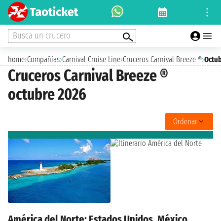
Busca un crucero
home
›
Compañías
›
Carnival Cruise Line
›
Cruceros Carnival Breeze ®
›
Octu
Cruceros Carnival Breeze ®
octubre 2026
Ordenar
América del Norte: Estados Unidos, México