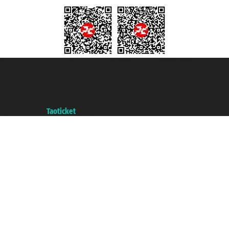
Taoticket S.r.l. Via Brigata Liguria, 3/21 16121 Genova ©2007/2026 -
Taoticket ® es una Marca Registrada
P.Iva 06206400720 - Capital Social € 100.000,00 i.v. - Registrado en la
Cámara de Comercio de Génova con REA 433093. - Aut. Prov. n° 6167/131601
- Seguro Unipol - polizza n. 206484182
A portal of the
Taoticket
group