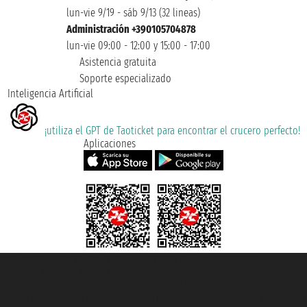
lun-vie 9/19 - sáb 9/13 (32 lineas)
Administración +390105704878
lun-vie 09:00 - 12:00 y 15:00 - 17:00
Asistencia gratuita
Soporte especializado
Inteligencia Artificial
¡utiliza el GPT de Taoticket para encontrar el crucero perfecto!
Aplicaciones
Taoticket S.r.l. Via Brigata Liguria, 3/21 16121 Genova ©2007/2026 -
Taoticket ® es una Marca Registrada
P.Iva 06206400720 - Capital Social € 100.000,00 i.v. - Registrado en la
Cámara de Comercio de Génova con REA 433093. - Aut. Prov. n° 6167/131601