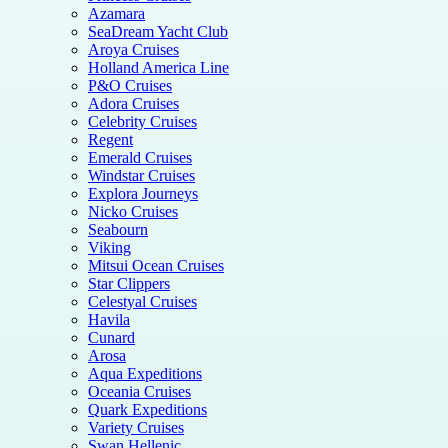
Azamara
SeaDream Yacht Club
Aroya Cruises
Holland America Line
P&O Cruises
Adora Cruises
Celebrity Cruises
Regent
Emerald Cruises
Windstar Cruises
Explora Journeys
Nicko Cruises
Seabourn
Viking
Mitsui Ocean Cruises
Star Clippers
Celestyal Cruises
Havila
Cunard
Arosa
Aqua Expeditions
Oceania Cruises
Quark Expeditions
Variety Cruises
Swan Hellenic