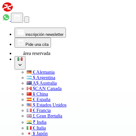
inscripción newsletter
Pide una cita
área reservada
€ Alemania
$ Argentina
A$ Australia
$CAN Canada
¥ China
€ España
$ Estados Unidos
€ Francia
£ Gran Bretaña
₹ India
€ Italia
¥ Japón