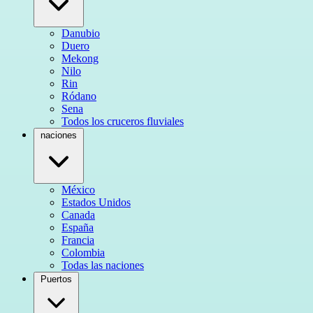
Danubio
Duero
Mekong
Nilo
Rin
Ródano
Sena
Todos los cruceros fluviales
naciones
México
Estados Unidos
Canada
España
Francia
Colombia
Todas las naciones
Puertos