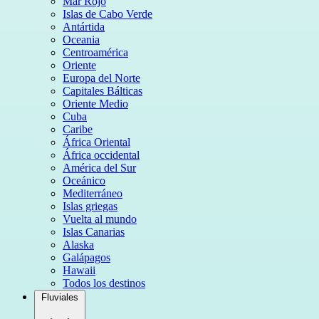
Mar Rojo
Islas de Cabo Verde
Antártida
Oceania
Centroamérica
Oriente
Europa del Norte
Capitales Bálticas
Oriente Medio
Cuba
Caribe
África Oriental
África occidental
América del Sur
Oceánico
Mediterráneo
Islas griegas
Vuelta al mundo
Islas Canarias
Alaska
Galápagos
Hawaii
Todos los destinos
Fluviales