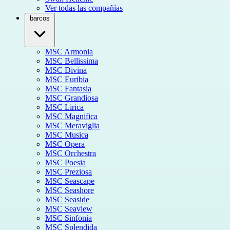
Ver todas las compañías
barcos
MSC Armonia
MSC Bellissima
MSC Divina
MSC Euribia
MSC Fantasia
MSC Grandiosa
MSC Lirica
MSC Magnifica
MSC Meraviglia
MSC Musica
MSC Opera
MSC Orchestra
MSC Poesia
MSC Preziosa
MSC Seascape
MSC Seashore
MSC Seaside
MSC Seaview
MSC Sinfonia
MSC Splendida