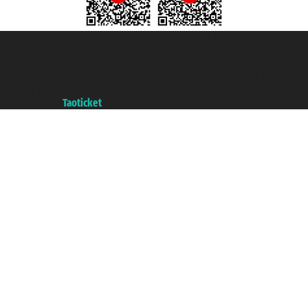
Taoticket S.r.l. Via Brigata Liguria, 3/21 16121 Genova ©2007/2026 -
Taoticket ® es una Marca Registrada
P.Iva 06206400720 - Capital Social € 100.000,00 i.v. - Registrado en la
Cámara de Comercio de Génova con REA 433093. - Aut. Prov. n° 6167/131601
- Seguro Unipol - polizza n. 206484182
A portal of the
Taoticket
group