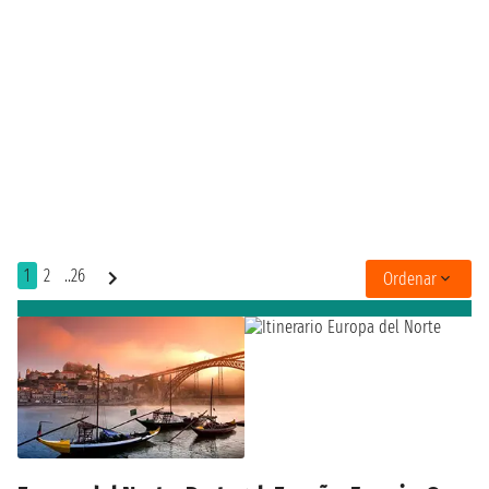
1
2
..26
Ordenar