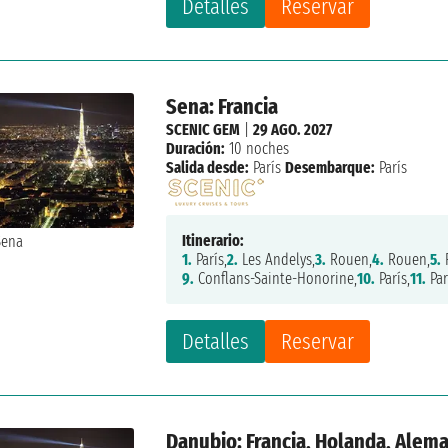
Detalles
Reservar
Sena: Francia
SCENIC GEM
|
29 AGO. 2027
Duración:
10 noches
Salida desde:
París
Desembarque:
París
Itinerario:
1.
París,
2.
Les Andelys,
3.
Rouen,
4.
Rouen,
5.
9.
Conflans-Sainte-Honorine,
10.
París,
11.
Par
Detalles
Reservar
Danubio: Francia, Holanda, Alema