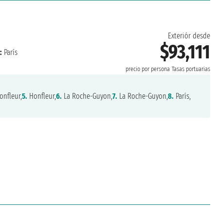
Exteriór desde
$93,111
:
París
precio por persona
Tasas portuarias
nfleur,
5.
Honfleur,
6.
La Roche-Guyon,
7.
La Roche-Guyon,
8.
París,