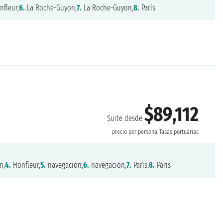
fleur,
6.
La Roche-Guyon,
7.
La Roche-Guyon,
8.
París
$89,112
Suite desde
precio por persona
Tasas portuarias
n,
4.
Honfleur,
5.
navegación,
6.
navegación,
7.
París,
8.
París