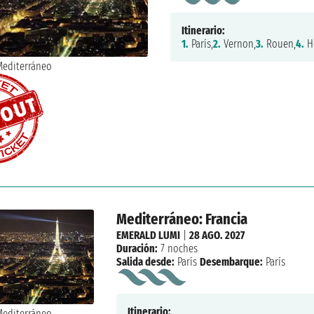
Itinerario:
1.
París,
2.
Vernon,
3.
Rouen,
4.
Ho
Mediterráneo: Francia
EMERALD LUMI
|
28 AGO. 2027
Duración:
7 noches
Salida desde:
París
Desembarque:
París
Itinerario: