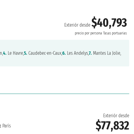
$40,793
Exteriór desde
precio por persona
Tasas portuarias
n,
4.
Le Havre,
5.
Caudebec-en-Caux,
6.
Les Andelys,
7.
Mantes La Jolie,
Exteriór desde
$77,832
:
París