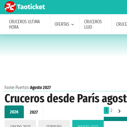
CRUCEROS ULTIMA
CRUCEROS
OFERTAS
CRUC
HORA
LUJO
home
›
Puertos
›
Agosto 2027
Cruceros desde París agos
1
2
2026
2027