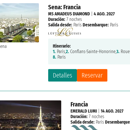
Sena: Francia
MS AMADEUS DIAMOND
|
4 AGO. 2027
Duración:
7 noches
Salida desde:
París
Desembarque:
París
Itinerario:
1.
París,
2.
Conflans-Sainte-Honorine,
3.
Roue
8.
París
Detalles
Reservar
Francia
EMERALD LUMI
|
14 AGO. 2027
Duración:
7 noches
Salida desde:
París
Desembarque