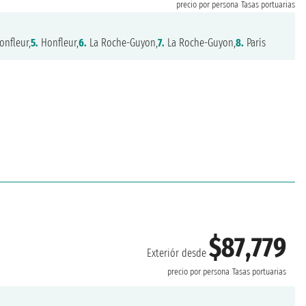
precio por persona
Tasas portuarias
nfleur,
5.
Honfleur,
6.
La Roche-Guyon,
7.
La Roche-Guyon,
8.
París
$87,779
Exteriór desde
precio por persona
Tasas portuarias