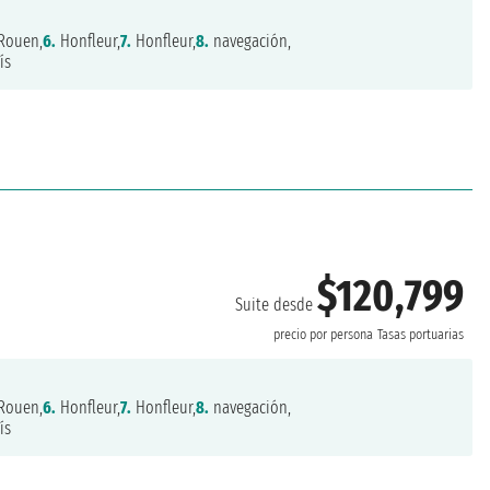
Rouen,
6.
Honfleur,
7.
Honfleur,
8.
navegación,
ís
$120,799
Suite desde
precio por persona
Tasas portuarias
Rouen,
6.
Honfleur,
7.
Honfleur,
8.
navegación,
ís