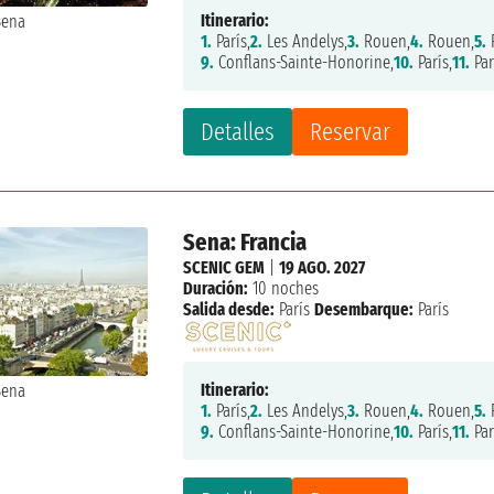
Itinerario:
1.
París,
2.
Les Andelys,
3.
Rouen,
4.
Rouen,
5.
9.
Conflans-Sainte-Honorine,
10.
París,
11.
Par
Detalles
Reservar
Sena: Francia
SCENIC GEM
|
19 AGO. 2027
Duración:
10 noches
Salida desde:
París
Desembarque:
París
Itinerario:
1.
París,
2.
Les Andelys,
3.
Rouen,
4.
Rouen,
5.
9.
Conflans-Sainte-Honorine,
10.
París,
11.
Par