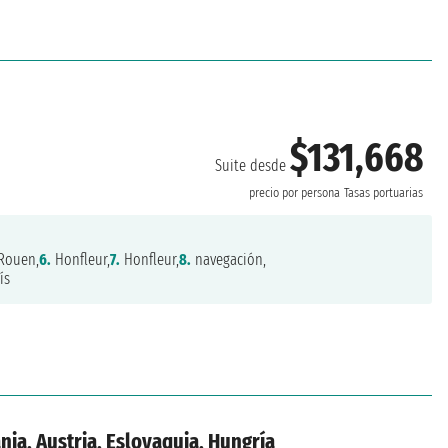
$131,668
Suite desde
precio por persona
Tasas portuarias
Rouen,
6.
Honfleur,
7.
Honfleur,
8.
navegación,
ís
nia, Austria, Eslovaquia, Hungría