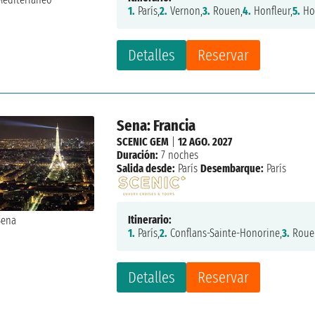
1.
París,
2.
Vernon,
3.
Rouen,
4.
Honfleur,
5.
Hon
Detalles
Reservar
Sena: Francia
SCENIC GEM
|
12 AGO. 2027
Duración:
7 noches
Salida desde:
París
Desembarque:
París
Itinerario:
1.
París,
2.
Conflans-Sainte-Honorine,
3.
Roue
Detalles
Reservar