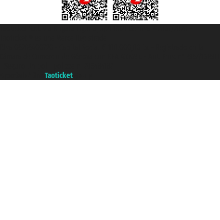
Taoticket S.r.l. Via Brigata Liguria, 3/21 16121 Genova ©2007/2026 -
Taoticket ® es una Marca Registrada
P.Iva 06206400720 - Capital Social € 100.000,00 i.v. - Registrado en la
Cámara de Comercio de Génova con REA 433093. - Aut. Prov. n° 6167/131601
- Seguro Unipol - polizza n. 206484182
A portal of the
Taoticket
group