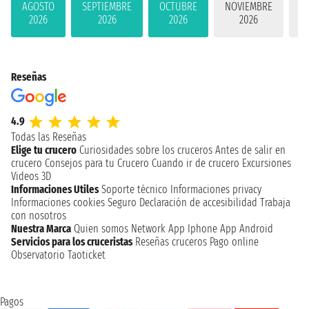
AGOSTO
SEPTIEMBRE
OCTUBRE
NOVIEMBRE
D
2026
2026
2026
2026
Reseñas
4.9
Todas las Reseñas
Elige tu crucero
Curiosidades sobre los cruceros
Antes de salir en
crucero
Consejos para tu Crucero
Cuando ir de crucero
Excursiones
Videos 3D
Informaciones Utiles
Soporte técnico
Informaciones privacy
Informaciones cookies
Seguro
Declaración de accesibilidad
Trabaja
con nosotros
Nuestra Marca
Quien somos
Network
App Iphone
App Android
Servicios para los cruceristas
Reseñas cruceros
Pago online
Observatorio Taoticket
Pagos