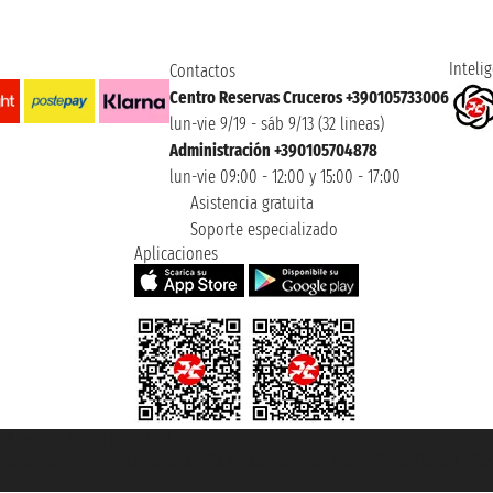
Intelig
Contactos
Centro Reservas Cruceros +390105733006
lun-vie 9/19 - sáb 9/13 (32 lineas)
Administración +390105704878
lun-vie 09:00 - 12:00 y 15:00 - 17:00
Asistencia gratuita
Soporte especializado
Aplicaciones
et ® es una Marca Registrada
mara de Comercio de Génova con REA 433093. - Aut. Prov. n° 6167/131601 - Se