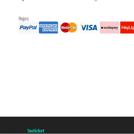
Pagos
Taoticket S.r.l. Via Brigata Liguria, 3/21 16121 Genova ©2007/2026 - Taotick
P.Iva 06206400720 - Capital Social € 100.000,00 i.v. - Registrado en la Cá
A portal of the
Taoticket
group