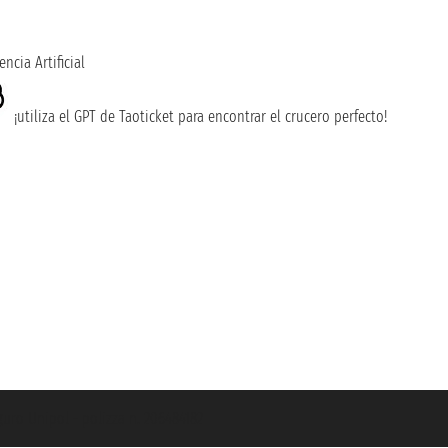
encia Artificial
¡utiliza el GPT de Taoticket para encontrar el crucero perfecto!
guro Unipol - polizza n. 206484182