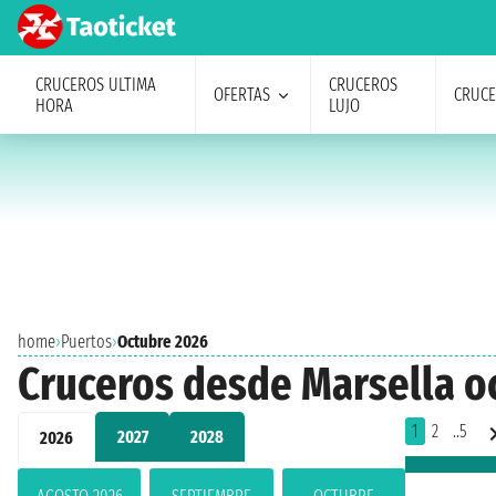
CRUCEROS ULTIMA
CRUCEROS
OFERTAS
CRUC
HORA
LUJO
home
›
Puertos
›
Octubre 2026
Cruceros desde Marsella o
1
2
..5
2027
2028
2026