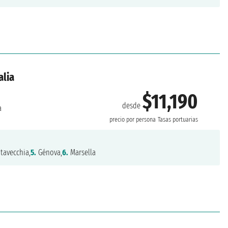
alia
$11,190
desde
a
precio por persona
Tasas portuarias
itavecchia,
5.
Génova,
6.
Marsella