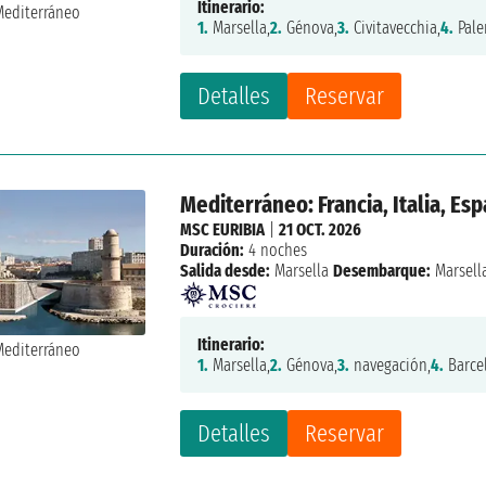
Itinerario:
1.
Marsella,
2.
Génova,
3.
Civitavecchia,
4.
Pale
Detalles
Reservar
Mediterráneo: Francia, Italia, Es
MSC EURIBIA
|
21 OCT. 2026
Duración:
4 noches
Salida desde:
Marsella
Desembarque:
Marsell
Itinerario:
1.
Marsella,
2.
Génova,
3.
navegación,
4.
Barce
Detalles
Reservar