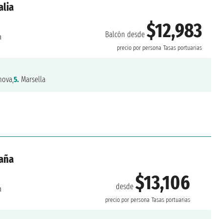
alia
$12,983
Balcón desde
a
precio por persona
Tasas portuarias
ova,
5.
Marsella
paña
$13,106
desde
a
precio por persona
Tasas portuarias