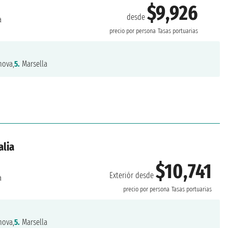
$9,926
desde
a
precio por persona
Tasas portuarias
ova,
5.
Marsella
alia
$10,741
Exteriór desde
a
precio por persona
Tasas portuarias
ova,
5.
Marsella