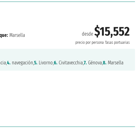
$15,552
desde
que:
Marsella
precio por persona
Tasas portuarias
cia,
4.
navegación,
5.
Livorno,
6.
Civitavecchia,
7.
Génova,
8.
Marsella