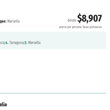
$8,907
desde
que:
Marsella
precio por persona
Tasas portuarias
cia,
4.
Tarragona,
5.
Marsella
alia