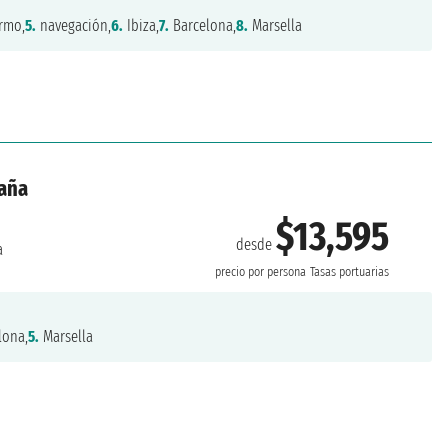
rmo,
5.
navegación,
6.
Ibiza,
7.
Barcelona,
8.
Marsella
paña
$13,595
desde
a
precio por persona
Tasas portuarias
lona,
5.
Marsella