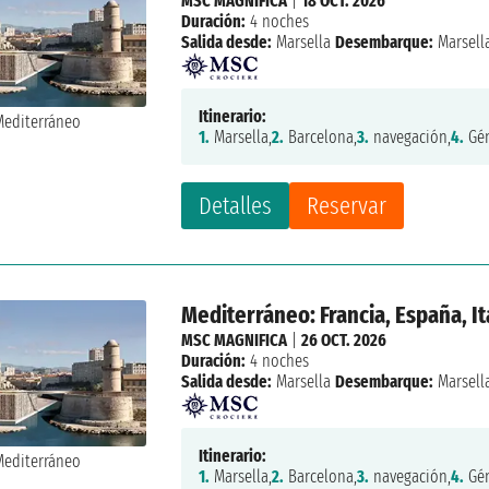
MSC MAGNIFICA
|
18 OCT. 2026
Duración:
4 noches
Salida desde:
Marsella
Desembarque:
Marsell
Itinerario:
1.
Marsella,
2.
Barcelona,
3.
navegación,
4.
Gén
Detalles
Reservar
Mediterráneo: Francia, España, It
MSC MAGNIFICA
|
26 OCT. 2026
Duración:
4 noches
Salida desde:
Marsella
Desembarque:
Marsell
Itinerario:
1.
Marsella,
2.
Barcelona,
3.
navegación,
4.
Gén