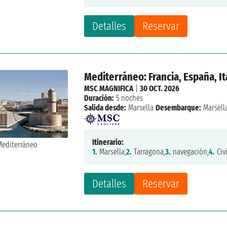
Detalles
Reservar
Mediterráneo: Francia, España, It
MSC MAGNIFICA
|
30 OCT. 2026
Duración:
5 noches
Salida desde:
Marsella
Desembarque:
Marsell
Itinerario:
1.
Marsella,
2.
Tarragona,
3.
navegación,
4.
Civ
Detalles
Reservar