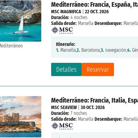
Mediterráneo: Francia, España, It
MSC MAGNIFICA
|
22 OCT. 2026
Duración:
4 noches
Salida desde:
Marsella
Desembarque:
Marsell
Itinerario:
1.
Marsella,
2.
Barcelona,
3.
navegación,
4.
Gén
Detalles
Reservar
Mediterráneo: Francia, Italia, Es
MSC SEAVIEW
|
30 OCT. 2026
Duración:
7 noches
Salida desde:
Marsella
Desembarque:
Marsell