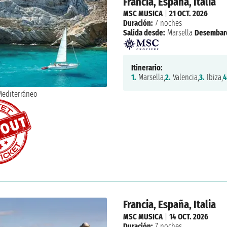
Francia, España, Italia
MSC MUSICA
|
21 OCT. 2026
Duración:
7 noches
Salida desde:
Marsella
Desembar
Itinerario:
1.
Marsella,
2.
Valencia,
3.
Ibiza,
4
Francia, España, Italia
MSC MUSICA
|
14 OCT. 2026
Duración:
7 noches