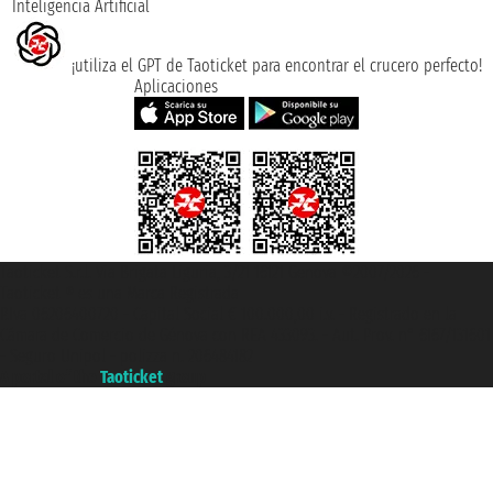
Inteligencia Artificial
¡utiliza el GPT de Taoticket para encontrar el crucero perfecto!
Aplicaciones
Taoticket S.r.l. Via Brigata Liguria, 3/21 16121 Genova ©2007/2026 -
Taoticket ® es una Marca Registrada
P.Iva 06206400720 - Capital Social € 100.000,00 i.v. - Registrado en la
Cámara de Comercio de Génova con REA 433093. - Aut. Prov. n° 6167/131601
- Seguro Unipol - polizza n. 206484182
A portal of the
Taoticket
group