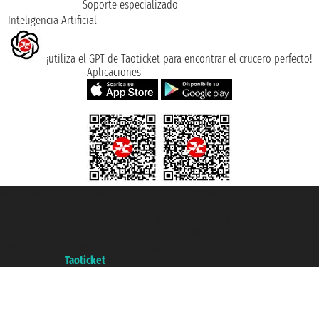
Soporte especializado
Inteligencia Artificial
¡utiliza el GPT de Taoticket para encontrar el crucero perfecto!
Aplicaciones
Taoticket S.r.l. Via Brigata Liguria, 3/21 16121 Genova ©2007/2026 -
Taoticket ® es una Marca Registrada
P.Iva 06206400720 - Capital Social € 100.000,00 i.v. - Registrado en la
Cámara de Comercio de Génova con REA 433093. - Aut. Prov. n° 6167/131601
- Seguro Unipol - polizza n. 206484182
A portal of the
Taoticket
group