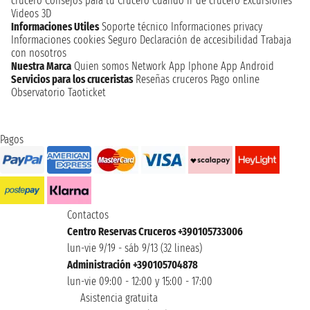
crucero
Consejos para tu Crucero
Cuando ir de crucero
Excursiones
Videos 3D
Informaciones Utiles
Soporte técnico
Informaciones privacy
Informaciones cookies
Seguro
Declaración de accesibilidad
Trabaja
con nosotros
Nuestra Marca
Quien somos
Network
App Iphone
App Android
Servicios para los cruceristas
Reseñas cruceros
Pago online
Observatorio Taoticket
Pagos
Contactos
Centro Reservas Cruceros +390105733006
lun-vie 9/19 - sáb 9/13 (32 lineas)
Administración +390105704878
lun-vie 09:00 - 12:00 y 15:00 - 17:00
Asistencia gratuita