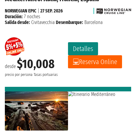
NORWEGIAN EPIC
|
27 SEP. 2026
Duración:
7 noches
Salida desde:
Civitavecchia
Desembarque:
Barcelona
Detalles
$10,008
Reserva Online
desde
precio por persona
Tasas portuarias