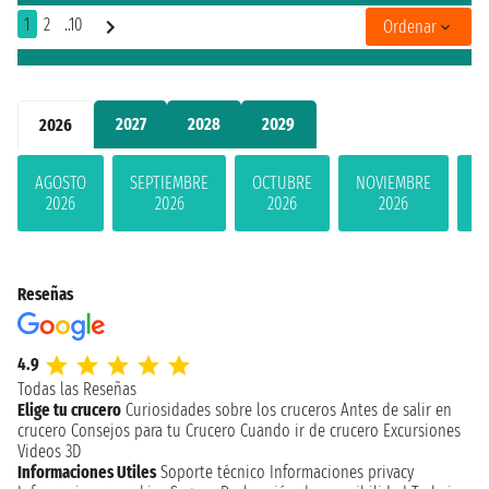
1
2
..10
Ordenar
2027
2028
2029
2026
AGOSTO
SEPTIEMBRE
OCTUBRE
NOVIEMBRE
D
2026
2026
2026
2026
Reseñas
4.9
Todas las Reseñas
Elige tu crucero
Curiosidades sobre los cruceros
Antes de salir en
crucero
Consejos para tu Crucero
Cuando ir de crucero
Excursiones
Videos 3D
Informaciones Utiles
Soporte técnico
Informaciones privacy