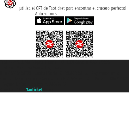
¡utiliza el GPT de Taoticket para encontrar el crucero perfecto!
Aplicaciones
Taoticket S.r.l. Via Brigata Liguria, 3/21 16121 Genova ©2007/2026 -
Taoticket ® es una Marca Registrada
P.Iva 06206400720 - Capital Social € 100.000,00 i.v. - Registrado en la
Cámara de Comercio de Génova con REA 433093. - Aut. Prov. n° 6167/131601
- Seguro Unipol - polizza n. 206484182
A portal of the
Taoticket
group