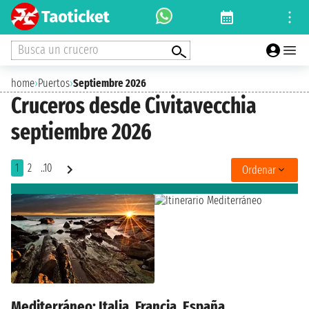
Busca un crucero
home
›
Puertos
›
Septiembre 2026
Cruceros desde Civitavecchia
septiembre 2026
1
2
..10
Ordenar
Mediterráneo: Italia, Francia, España