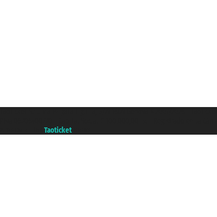
Taoticket S.r.l. Via Brigata Liguria, 3/21 16121 Genova ©2007/2026 - Taotick
P.Iva 06206400720 - Capital Social € 100.000,00 i.v. - Registrado en la Cá
A portal of the
Taoticket
group