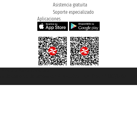
Asistencia gratuita
Soporte especializado
Aplicaciones
et ® es una Marca Registrada
mara de Comercio de Génova con REA 433093. - Aut. Prov. n° 6167/131601 - Se