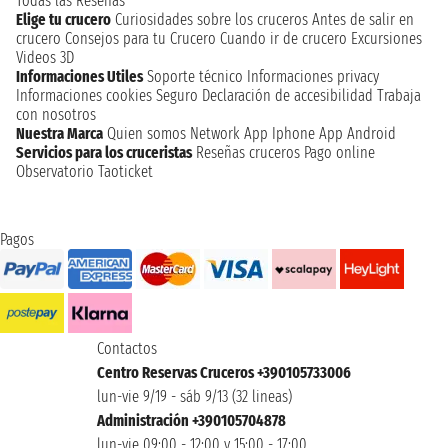
Todas las Reseñas
Elige tu crucero
Curiosidades sobre los cruceros
Antes de salir en
crucero
Consejos para tu Crucero
Cuando ir de crucero
Excursiones
Videos 3D
Informaciones Utiles
Soporte técnico
Informaciones privacy
Informaciones cookies
Seguro
Declaración de accesibilidad
Trabaja
con nosotros
Nuestra Marca
Quien somos
Network
App Iphone
App Android
Servicios para los cruceristas
Reseñas cruceros
Pago online
Observatorio Taoticket
Pagos
Contactos
Centro Reservas Cruceros +390105733006
lun-vie 9/19 - sáb 9/13 (32 lineas)
Administración +390105704878
lun-vie 09:00 - 12:00 y 15:00 - 17:00