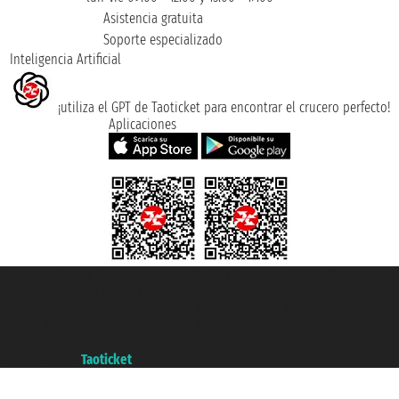
Asistencia gratuita
Soporte especializado
Inteligencia Artificial
¡utiliza el GPT de Taoticket para encontrar el crucero perfecto!
Aplicaciones
Taoticket S.r.l. Via Brigata Liguria, 3/21 16121 Genova ©2007/2026 -
Taoticket ® es una Marca Registrada
P.Iva 06206400720 - Capital Social € 100.000,00 i.v. - Registrado en la
Cámara de Comercio de Génova con REA 433093. - Aut. Prov. n° 6167/131601
- Seguro Unipol - polizza n. 206484182
A portal of the
Taoticket
group