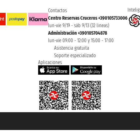
Intelig
Contactos
Centro Reservas Cruceros +390105733006
lun-vie 9/19 - sáb 9/13 (32 lineas)
Administración +390105704878
lun-vie 09:00 - 12:00 y 15:00 - 17:00
Asistencia gratuita
Soporte especializado
Aplicaciones
et ® es una Marca Registrada
mara de Comercio de Génova con REA 433093. - Aut. Prov. n° 6167/131601 - Se