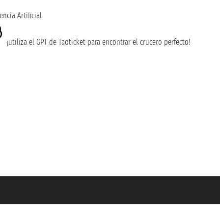
encia Artificial
¡utiliza el GPT de Taoticket para encontrar el crucero perfecto!
guro Unipol - polizza n. 206484182