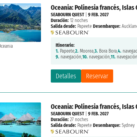
Oceania: Polinesia francés, Isla
SEABOURN QUEST
|
9 FEB. 2027
Duración:
12 noches
Salida desde:
Papeete
Desembarque:
Aucklan
Itinerario:
1.
Papeete,
2.
Moorea,
3.
Bora Bora,
4.
navegac
9.
navegación,
10.
navegación,
11.
navegación
Detalles
Reservar
Oceania: Polinesia francés, Islas
SEABOURN QUEST
|
9 FEB. 2027
Duración:
27 noches
Salida desde:
Papeete
Desembarque:
Sydney