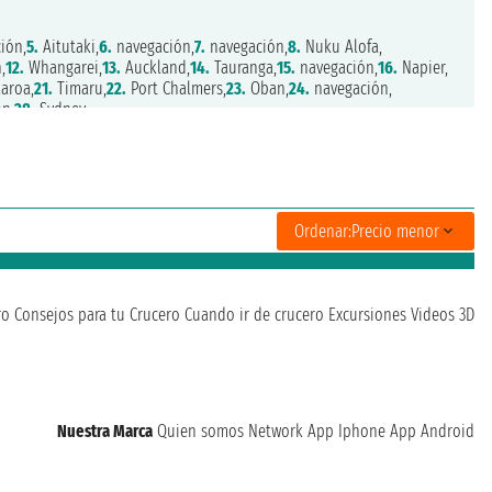
ión,
5.
Aitutaki,
6.
navegación,
7.
navegación,
8.
Nuku Alofa,
,
12.
Whangarei,
13.
Auckland,
14.
Tauranga,
15.
navegación,
16.
Napier,
aroa,
21.
Timaru,
22.
Port Chalmers,
23.
Oban,
24.
navegación,
n,
28.
Sydney
Ordenar:
Precio menor
ro
Consejos para tu Crucero
Cuando ir de crucero
Excursiones
Videos 3D
Nuestra Marca
Quien somos
Network
App Iphone
App Android