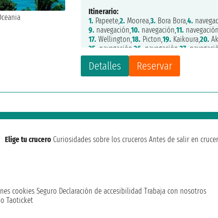
Itinerario:
1.
Papeete,
2.
Moorea,
3.
Bora Bora,
4.
navegac
9.
navegación,
10.
navegación,
11.
navegación
17.
Wellington,
18.
Picton,
19.
Kaikoura,
20.
Ak
25.
navegación,
26.
navegación,
27.
navegació
Detalles
Reservar
Elige tu crucero
Curiosidades sobre los cruceros
Antes de salir en cruce
nes cookies
Seguro
Declaración de accesibilidad
Trabaja con nosotros
o Taoticket