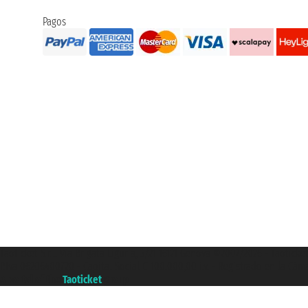
Pagos
Taoticket S.r.l. Via Brigata Liguria, 3/21 16121 Genova ©2007/2026 - Taotick
P.Iva 06206400720 - Capital Social € 100.000,00 i.v. - Registrado en la Cá
A portal of the
Taoticket
group