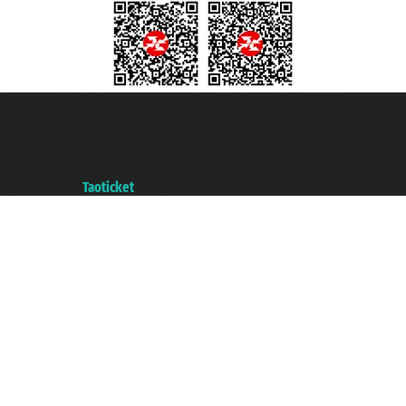
Taoticket S.r.l. Via Brigata Liguria, 3/21 16121 Genova ©2007/2026 -
Taoticket ® es una Marca Registrada
P.Iva 06206400720 - Capital Social € 100.000,00 i.v. - Registrado en la
Cámara de Comercio de Génova con REA 433093. - Aut. Prov. n° 6167/131601
- Seguro Unipol - polizza n. 206484182
A portal of the
Taoticket
group